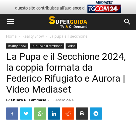
Home
Reality Show
La pupa e il secchione
Reality Show
La pupa e il secchione
Video
La Pupa e il Secchione 2024,
la coppia formata da
Federico Rifugiato e Aurora |
Video Mediaset
Da
Chiara Di Tommaso
-
10 Aprile 2024