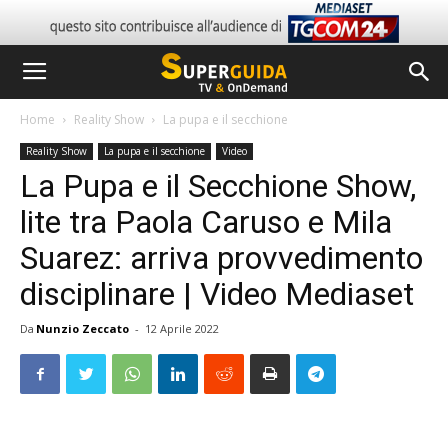
Home
Reality Show
La pupa e il secchione
Reality Show
La pupa e il secchione
Video
La Pupa e il Secchione Show,
lite tra Paola Caruso e Mila
Suarez: arriva provvedimento
disciplinare | Video Mediaset
Da
Nunzio Zeccato
-
12 Aprile 2022