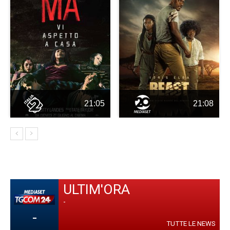
21:05
21:08
ULTIM'ORA
-
-
TUTTE LE NEWS