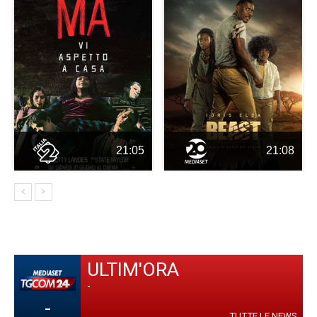
21:05
21:08
ULTIM'ORA
-
-
TUTTE LE NEWS