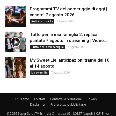
Programmi TV del pomeriggio di oggi |
venerdì 7 agosto 2026
7 Agosto 2026
Anticipazioni Tv
Tutto per la mia famiglia 2, replica
puntata 7 agosto in streaming | Video...
7 Agosto 2026
Tutto per la mia famiglia
My Sweet Lie, anticipazioni trame dal 10
al 14 agosto
7 Agosto 2026
My sweet lie
Chi siamo
Lo staff
Contatta la redazione
Privacy
Disclaimer
Preferenze pubblicitarie
© 2026 SuperGuidaTV Srl | Via Cimarosa 65 - 80127 Napoli | C.F. P.Iva: