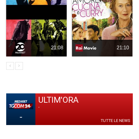
21:08
21:10
ULTIM'ORA
-
-
TUTTE LE NEWS