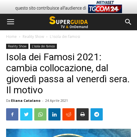
Home
Reality Show
L'isola dei famosi
Reality Show
L'isola dei famosi
Isola dei Famosi 2021:
cambia collocazione, dal
giovedì passa al venerdì sera.
Il motivo
Da
Eliana Catalano
-
24 Aprile 2021