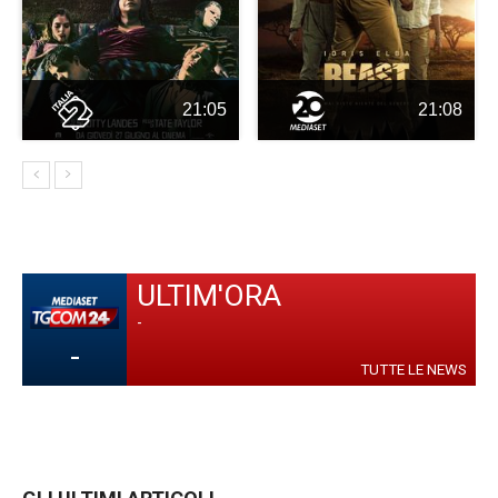
21:05
21:08
ULTIM'ORA
-
-
TUTTE LE NEWS