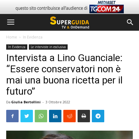
Home
In Evidenza
In Evidenza
Le interviste in esclusiva
Intervista a Lino Guanciale:
“Essere conservatori non è
mai una buona ricetta per il
futuro”
Da
Giulia Bertollini
-
3 Ottobre 2022