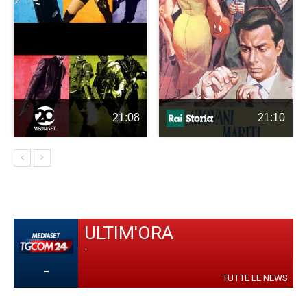
21:08
21:10
ULTIM'ORA
-
-
TUTTE LE NEWS