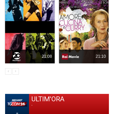
21:08
21:10
ULTIM'ORA
-
-