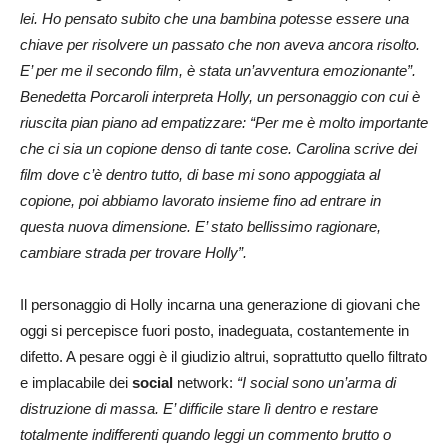
lei. Ho pensato subito che una bambina potesse essere una
chiave per risolvere un passato che non aveva ancora risolto.
E’ per me il secondo film, è stata un’avventura emozionante”.
Benedetta Porcaroli interpreta Holly, un personaggio con cui è
riuscita pian piano ad empatizzare: “Per me è molto importante
che ci sia un copione denso di tante cose. Carolina scrive dei
film dove c’è dentro tutto, di base mi sono appoggiata al
copione, poi abbiamo lavorato insieme fino ad entrare in
questa nuova dimensione. E’ stato bellissimo ragionare,
cambiare strada per trovare Holly”.
Il personaggio di Holly incarna una generazione di giovani che
oggi si percepisce fuori posto, inadeguata, costantemente in
difetto. A pesare oggi è il giudizio altrui, soprattutto quello filtrato
e implacabile dei
social
network:
“I social sono un’arma di
distruzione di massa. E’ difficile stare lì dentro e restare
totalmente indifferenti quando leggi un commento brutto o