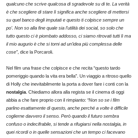
qualcuno che scrive qualcosa di sgradevole su di te. La verità
è che scegliere di stare lì significa anche scegliere di mettersi
su quel banco degli imputati e questo ti colpisce sempre un
po’. Non so alla fine quale sia l’utilità dei social, so solo che
tutto questo ci è piombato addosso, ci siamo ritrovati tutti lì ma
il mio augurio è che si torni ad un’idea più complessa delle
cose”
, dice la Porcaroli.
Nel film una frase che colpisce e che recita “questo tardo
pomeriggio quando la vita era bella”. Un viaggio a ritroso quello
di Holly che inevitabilmente la porta a dover fare i conti con la
nostalgia
. Chiediamo allora alla regista se il cinema di oggi
abbia a che fare proprio con il rimpianto:
“
Non so se i film
parlino esattamente di questo, anche perché a volte è difficile
coglierne davvero il senso. Però quando il futuro sembra
confuso o indecifrabile, si tende a rifugiarsi nella nostalgia, in
quei ricordi o in quelle sensazioni che un tempo ci facevano