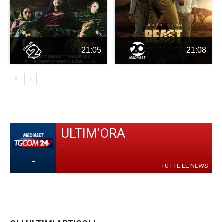
21:05
21:08
ULTIM'ORA
-
-
TUTTE LE NEWS