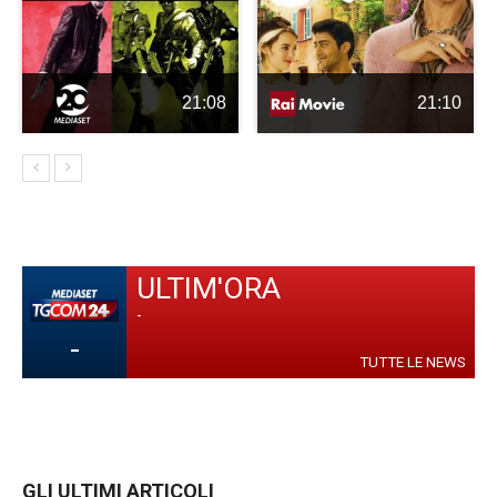
21:08
21:10
ULTIM'ORA
-
-
TUTTE LE NEWS
GLI ULTIMI ARTICOLI