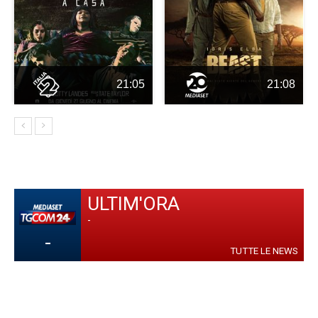
21:05
21:08
ULTIM'ORA
-
-
TUTTE LE NEWS