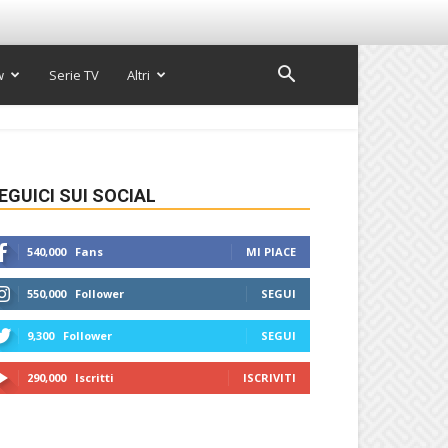
w
Serie TV
Altri
EGUICI SUI SOCIAL
540,000
Fans
MI PIACE
550,000
Follower
SEGUI
9,300
Follower
SEGUI
290,000
Iscritti
ISCRIVITI