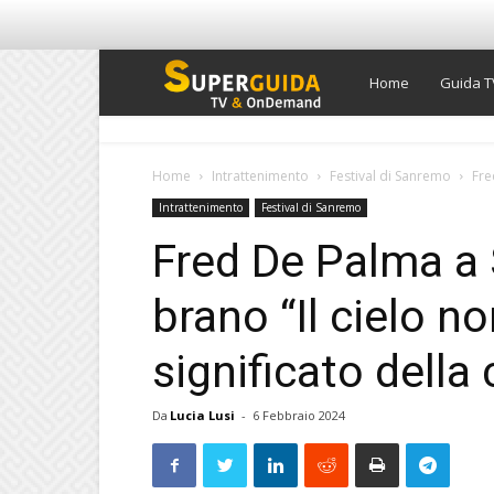
Super
Home
Guida T
Guida
Home
Intrattenimento
Festival di Sanremo
Fre
Intrattenimento
Festival di Sanremo
TV
Fred De Palma a
brano “Il cielo no
significato della
Da
Lucia Lusi
-
6 Febbraio 2024