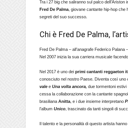
Tra i 27 big che saliranno sul palco dell’Ariston
Fred De Palma
, giovane cantante hip-hop che ha
segreti del suo successo.
Chi è Fred De Palma, l’art
Fred De Palma – all’anagrafe Federico Palana –
Nel 2007 inizia la sua carriera musicale facendo
Nel 2017 è uno dei
primi cantanti reggaeton it
conosciuto nel nostro Paese. Diventa così uno de
vale
e
Una volta ancora,
due tormentoni estivi
cessa la collaborazione con la cantante spagnola
brasiliana
Anitta
, e i due insieme interpretano
P
l’album
Unico
, trascinato da tanti singoli di su
Il talento e la personalità di questo artista han