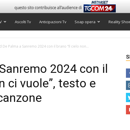
V
Ascolti Tv
Anticipazioni Tv
Soap opera
Reality Sho
d De Palma a Sanremo 2024 con il brano “Il cielo non...
S
 Sanremo 2024 con il
n ci vuole”, testo e
 canzone