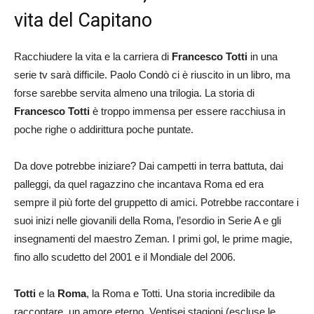
vita del Capitano
Racchiudere la vita e la carriera di
Francesco Totti
in una
serie tv sarà difficile. Paolo Condò ci è riuscito in un libro, ma
forse sarebbe servita almeno una trilogia. La storia di
Francesco Totti
è troppo immensa per essere racchiusa in
poche righe o addirittura poche puntate.
Da dove potrebbe iniziare? Dai campetti in terra battuta, dai
palleggi, da quel ragazzino che incantava Roma ed era
sempre il più forte del gruppetto di amici. Potrebbe raccontare i
suoi inizi nelle giovanili della Roma, l’esordio in Serie A e gli
insegnamenti del maestro Zeman. I primi gol, le prime magie,
fino allo scudetto del 2001 e il Mondiale del 2006.
Totti
e la
Roma
, la Roma e Totti. Una storia incredibile da
raccontare, un amore eterno. Ventisei stagioni (escluse le