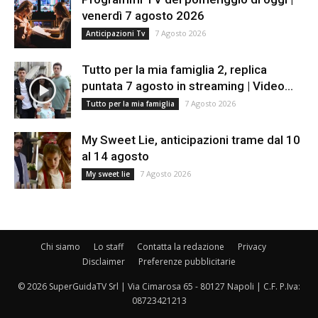
venerdì 7 agosto 2026
7 Agosto 2026
Anticipazioni Tv
Tutto per la mia famiglia 2, replica
puntata 7 agosto in streaming | Video...
7 Agosto 2026
Tutto per la mia famiglia
My Sweet Lie, anticipazioni trame dal 10
al 14 agosto
7 Agosto 2026
My sweet lie
Chi siamo
Lo staff
Contatta la redazione
Privacy
Disclaimer
Preferenze pubblicitarie
© 2026 SuperGuidaTV Srl | Via Cimarosa 65 - 80127 Napoli | C.F. P.Iva:
08723421213