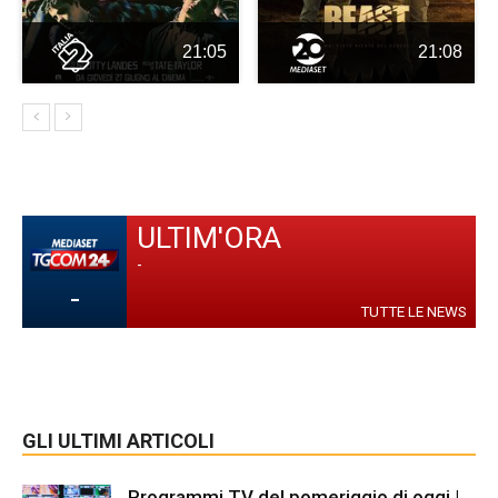
21:05
21:08
ULTIM'ORA
-
-
TUTTE LE NEWS
GLI ULTIMI ARTICOLI
Programmi TV del pomeriggio di oggi |