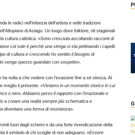
P
da le radici nell’infanzia dell’artista e nelle tradizioni
 dell’Altopiano di Asiago. Un luogo dove folklore, riti stagionali
a cultura cattolica.
«Sono cresciuta ascoltando racconti di
iove col sole è perché una strega si sta pettinando i capelli.
po di cultura e crescendo ho sentito il bisogno di
 rito venga spesso guardato con sospetto».
 non ha nulla a che vedere con l’evasione fine a sé stessa. Al
e meglio il presente.
«Viviamo in un momento storico in cui
ianco o nero. Abbiamo perso il rapporto con l’irrazionale e
uito a creare una realtà sempre più schematica e
G
ia diventano una forma di resistenza».
inili fuori dagli schemi e da una forte rivendicazione della
enta il simbolo di chi sceglie di non adeguarsi.
«Essere