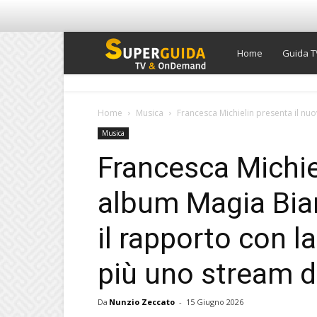
Super
Home
Guida T
Guida
Home
Musica
Francesca Michielin presenta il nu
Musica
TV
Francesca Michie
album Magia Bia
il rapporto con l
più uno stream d
Da
Nunzio Zeccato
-
15 Giugno 2026