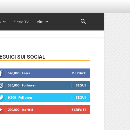
w
Serie TV
Altri
EGUICI SUI SOCIAL
540,000
Fans
MI PIACE
550,000
Follower
SEGUI
9,300
Follower
SEGUI
290,000
Iscritti
ISCRIVITI