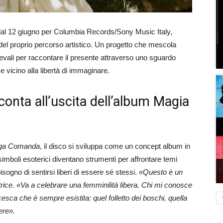
 dal 12 giugno per Columbia Records/Sony Music Italy,
el proprio percorso artistico. Un progetto che mescola
ievali per raccontare il presente attraverso uno sguardo
e vicino alla libertà di immaginare.
conta all’uscita dell’album Magia
ega Comanda
, il disco si sviluppa come un concept album in
 simboli esoterici diventano strumenti per affrontare temi
bisogno di sentirsi liberi di essere sé stessi.
«Questo è un
utrice. «Va a celebrare una femminilità libera. Chi mi conosce
sca che è sempre esistita: quel folletto dei boschi, quella
ere».