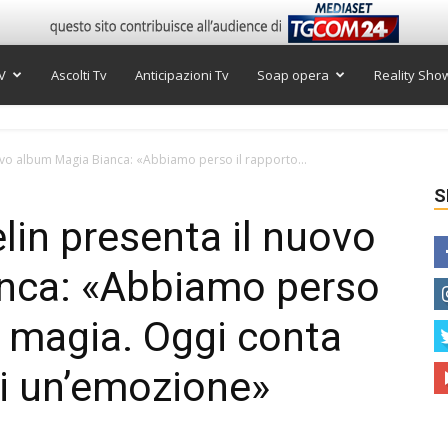
V
Ascolti Tv
Anticipazioni Tv
Soap opera
Reality Sho
ovo album Magia Bianca: «Abbiamo perso il rapporto...
S
lin presenta il nuovo
nca: «Abbiamo perso
a magia. Oggi conta
i un’emozione»