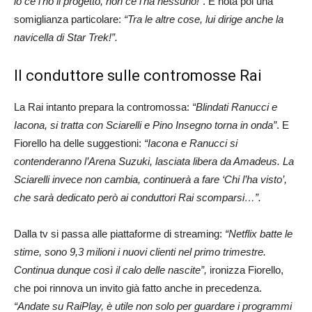
io ce l’ho il progetto, non ce l’ha nessuno!”
. E nota poi una
somiglianza particolare:
“Tra le altre cose, lui dirige anche la
navicella di Star Trek!”.
Il conduttore sulle contromosse Rai
La Rai intanto prepara la contromossa:
“Blindati Ranucci e
Iacona, si tratta con Sciarelli e Pino Insegno torna in onda”
. E
Fiorello ha delle suggestioni:
“Iacona e Ranucci si
contenderanno l’Arena Suzuki, lasciata libera da Amadeus. La
Sciarelli invece non cambia, continuerà a fare ‘Chi l’ha visto’,
che sarà dedicato però ai conduttori Rai scomparsi…”.
Dalla tv si passa alle piattaforme di streaming:
“Netflix batte le
stime, sono 9,3 milioni i nuovi clienti nel primo trimestre.
Continua dunque così il calo delle nascite”,
ironizza Fiorello,
che poi rinnova un invito già fatto anche in precedenza.
“Andate su RaiPlay, è utile non solo per guardare i programmi