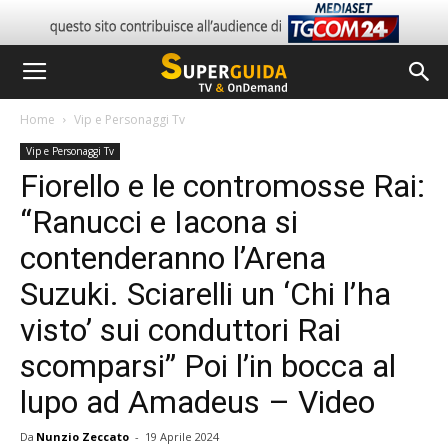
Home
Vip e Personaggi Tv
Vip e Personaggi Tv
Fiorello e le contromosse Rai:
“Ranucci e Iacona si
contenderanno l’Arena
Suzuki. Sciarelli un ‘Chi l’ha
visto’ sui conduttori Rai
scomparsi” Poi l’in bocca al
lupo ad Amadeus – Video
Da
Nunzio Zeccato
-
19 Aprile 2024