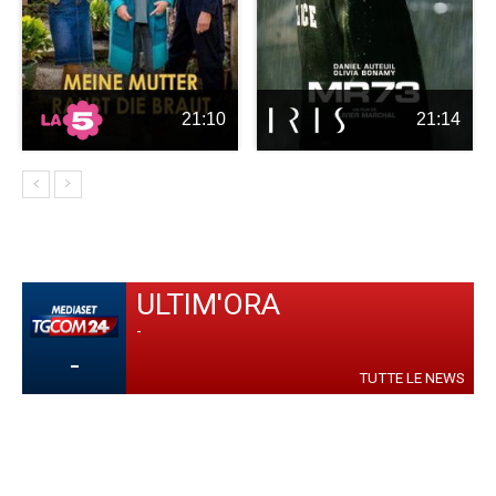
21:10
21:14
ULTIM'ORA
-
-
TUTTE LE NEWS