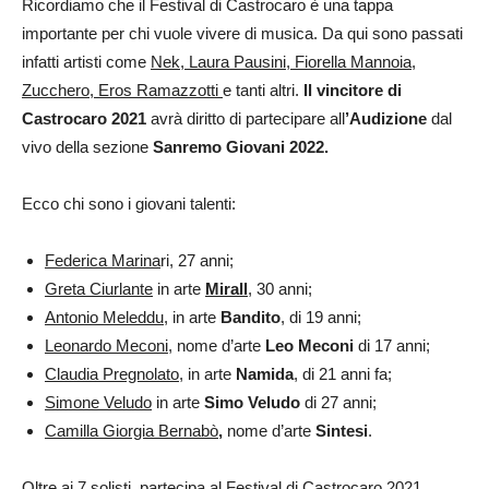
Ricordiamo che il Festival di Castrocaro è una tappa
importante per chi vuole vivere di musica. Da qui sono passati
infatti artisti come
Nek, Laura Pausini, Fiorella Mannoia,
Zucchero, Eros Ramazzotti
e tanti altri.
Il vincitore di
Castrocaro 2021
avrà diritto di partecipare all
’Audizione
dal
vivo della sezione
Sanremo Giovani 2022.
Ecco chi sono i giovani talenti:
Federica Marina
ri, 27 anni;
Greta Ciurlante
in arte
Mirall
, 30 anni;
Antonio Meleddu
, in arte
Bandito
, di 19 anni;
Leonardo Meconi
, nome d’arte
Leo Meconi
di 17 anni;
Claudia Pregnolato
, in arte
Namida
, di 21 anni fa;
Simone Veludo
in arte
Simo Veludo
di 27 anni;
Camilla Giorgia Bernabò
,
nome d’arte
Sintesi
.
Oltre ai 7 solisti, partecipa al Festival di Castrocaro 2021