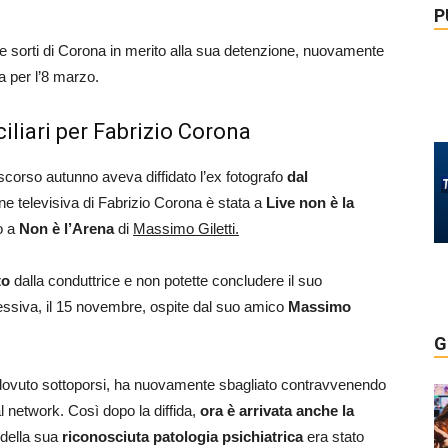
P
 sorti di Corona in merito alla sua detenzione, nuovamente
a per l’8 marzo.
iliari per Fabrizio Corona
 scorso autunno aveva diffidato l’ex fotografo
dal
ne televisiva di Fabrizio Corona è stata a
Live non è la
o a
Non è l’Arena
di
Massimo Giletti.
to
dalla conduttrice e non potette concludere il suo
ssiva, il 15 novembre, ospite dal suo amico
Massimo
G
ha dovuto sottoporsi, ha nuovamente sbagliato contravvenendo
l network. Così dopo la diffida,
ora è arrivata anche la
 della sua
riconosciuta patologia psichiatrica
era stato