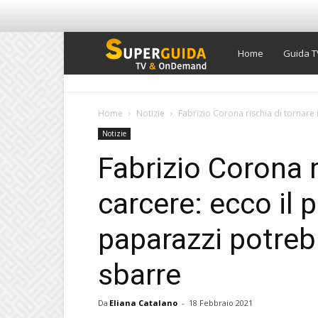
Super
Home
Guida T
Guida
Home
Notizie
Fabrizio Corona rischia di tornare in
Notizie
TV
Fabrizio Corona r
carcere: ecco il p
paparazzi potreb
sbarre
Da
Eliana Catalano
-
18 Febbraio 2021