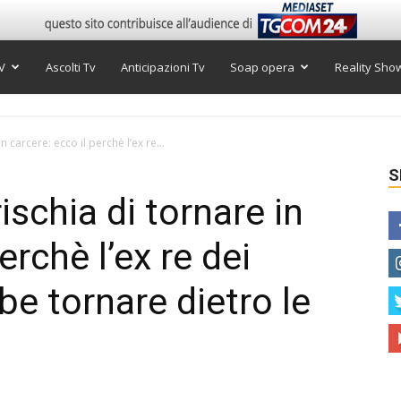
V
Ascolti Tv
Anticipazioni Tv
Soap opera
Reality Sho
 carcere: ecco il perchè l’ex re...
S
ischia di tornare in
erchè l’ex re dei
be tornare dietro le