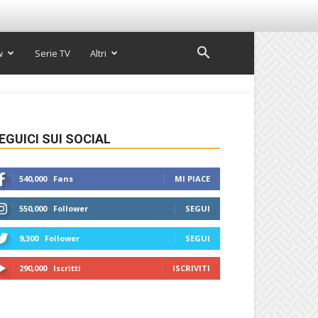
w
Serie TV
Altri
EGUICI SUI SOCIAL
540,000
Fans
MI PIACE
550,000
Follower
SEGUI
9,300
Follower
SEGUI
290,000
Iscritti
ISCRIVITI