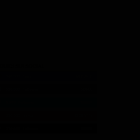
Élodie Yung
D'Onofrio
Bob Gunton
Elektra Natchios
sk / Kingpin
Leland Owlsley
GUICI SUI SOCIAL
540,000
Fans
MI PIACE
550,000
Follower
SEGUI
9,300
Follower
SEGUI
290,000
Iscritti
ISCRIVITI
21:02
21:10
21:15
21:20
22:50
22:56
21:05
21:15
21:20
22:50
23:00
21:11
310,000
Follower
SEGUI