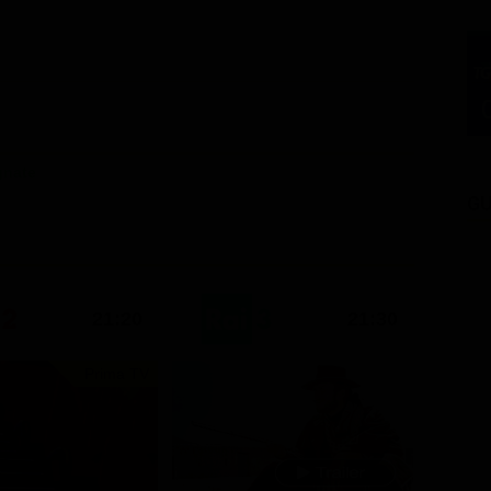
gnate
GU
21:20
21:30
Prima TV