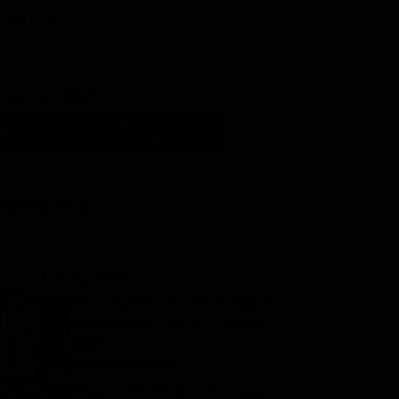
BBLICITÀ
ARICA L'APP
LM STASERA
I ULTIMI ARTICOLI
Oroscopo Paolo Fox di oggi: le
previsioni di sabato 8 agosto
2026
Oroscopo Paolo Fox
8 Agosto 2026
Programmi TV del pomeriggio