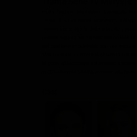
Trama Serie Tv Marvel's 
Classifiche
Hell's Kitchen, Manhattan. L'avvocato Ma
Migliori film
causa di un incidente radioattivo, svilupp
Migliori Serie TV
crimine per le strade della sua città nei pa
potente signore del crimine Wilson Fisk (Ki
del quartiere in combutta con vari esponen
Matt continua a cercare di gestire la sua 
lo porta ad incrociarsi col violento e spiet
vecchia fiamma Elektra, assieme alla quale a
Cast