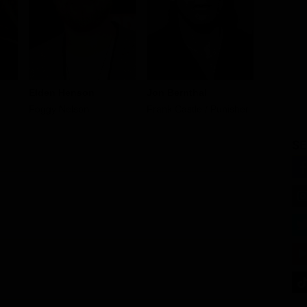
Elden Henson
Jon Bernthal
Vincent 
Foggy Nelson
Frank Castle / Punisher
Wilson Fi
SE