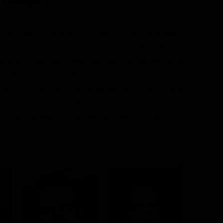
Daredevil
tt Murdock, dopo aver perso la vista da bambino a
a dei sensi sovrumani e li utilizza per combattere il
nni di Daredevil. Nella prima stagione Matt affronta il
ngpin), impegnato nella sua opera di riqualificazione
ti della malavita della città. Nella seconda stagione
doppia vita come avvocato e supereroe; il suo cammino
ato vigilante Frank Castle (The Punisher), e con la sua
ffronta un'antica e potente setta ninja, la Mano.