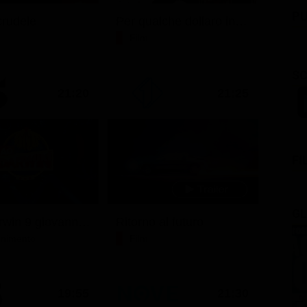
PU
rudele
Per qualche dollaro in più
Film
SC
21:20
21:25
FI
GL
Ciao darwin 9 giovanni.8.7.
Ritorno al futuro
tenimento
Film
19:55
21:30