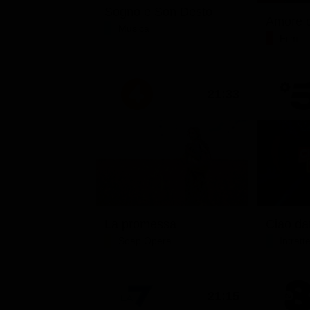
Sogno e Son Desto
Amore c
Musica
Film
21:33
La promessa
Soap Opera
Intrat
21:15