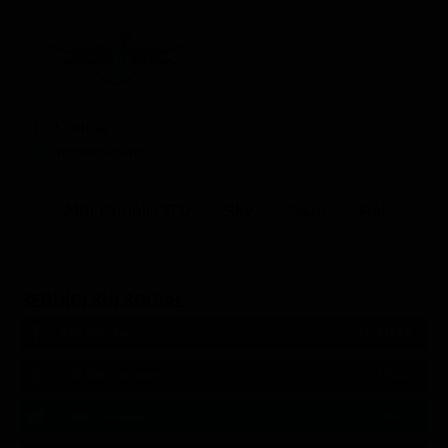
La Corrida
Intrattenimento
Altri Canali DTV
Sky
Dazn
Rsi
SEGUICI SUI SOCIAL
540,000
Fans
MI PIACE
550,000
Follower
SEGUI
9,300
Follower
SEGUI