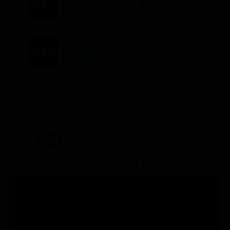
NOLEGGIA
3.99€
3.99€
3.99€
3.99€
3.99€
ACQUISTA
4.99€
4.99€
4.99€
8.99€
8.99€
Posizione in classifica Justwatch
Posizione attuale
Posizioni guadagnate
#263
76
Trailer del film The Greatest Showman