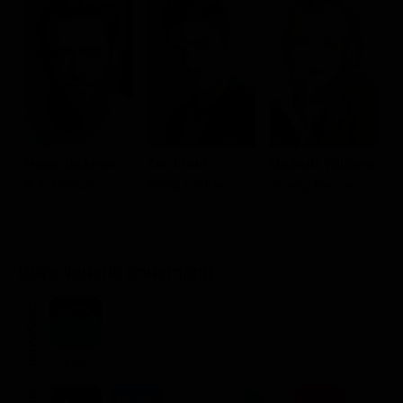
Zac Efron
Hugh Jackman
Michelle Williams
R
Phillip Carlyle
P. T. Barnum
Charity Barnum
F
J
Dove vederlo ondemand
STREAMING
Flat