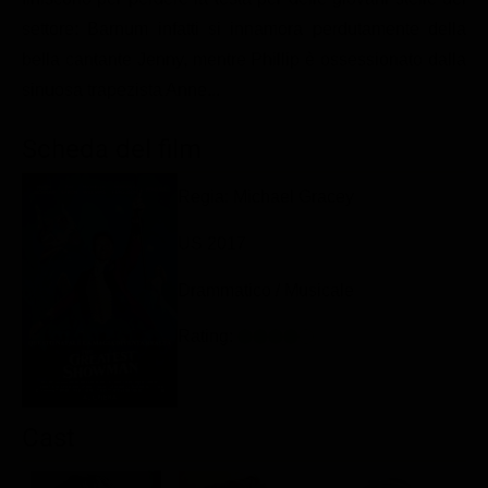
Classifiche
settore: Barnum infatti si innamora perdutamente della
bella cantante Jenny, mentre Phillip è ossessionato dalla
Migliori film
sinuosa trapezista Anne...
Migliori Serie TV
Scheda del film
Regia: Michael Gracey
US 2017
Drammatico / Musicale
Rating:
Cast