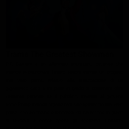
Le interviste in esclusiva
Tempesta D’amore
Temptation Island
Film da vedere
Il Paradiso delle signore
Ultima Fermata
Piattaforme streaming
Un Posto al Sole
Talent show
Apple TV Plus
Segreti di Famiglia
Infotainment
Discovery Plus
The Family
Game Show
Disney plus
Trama The Greatest Showman
Uomini e Donne
NetFlix
P.T. Barnum è un affermato impresario circense che
intende rivoluzionare l'intero settore tramite un progetto
Gossip
Now TV
mai visto prima, relativo alla realizzazione di un
Sport in tv
Paramount Plus
gigantesco circo a tre piste in grado di contenere oltre
Cartoni Anime e Manga
Prime Video
ventimila persone tra il pubblico. Insieme al giovane
Vip e Personaggi Tv
RaiPlay
socio Phillip intende organizzare uno spettacolo mai visto
prima, con acrobazie e fenomeni da baraccone in grado
Musica
di lasciare a bocca aperta gli spettatori. Entrambi
Oroscopo Paolo Fox
finiscono per perdere la testa per delle giovani stelle del