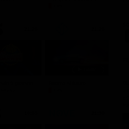
Film
SC
21:20
21:25
FI
GL
Ciao darwin 9 giovanni.8.7.
Ritorno al futuro
tenimento
Film
19:55
21:30