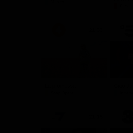
Musica
Film
21:33
La promessa
Soap Opera
Intrat
21:15