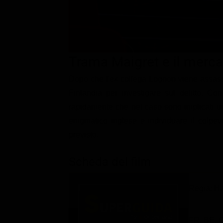
Classifiche
Migliori film
Migliori Serie TV
Trama Maigret e il merca
Dopo che l'ex collega Lognon viene assassin
Finlandia per investigare sul delitto. Con
rapidamente che nel caso sono implicati u
enigmatico inglese e individuare il colpevo
previsto.
Scheda del film
Regia: H
FR, BE, 