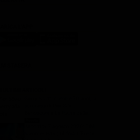
ARICA L'APP
LM STASERA
I ULTIMI ARTICOLI
Gerry Scotti compie 70 anni, la
sorpresa di Pier Silvio
Berlusconi a La Ruota della
Fortuna: “Sei un mito, ti voglio
Notizie
8 Agosto 2026
Ascolti tv 7 agosto 2026: TIM
bene”
Summer Hits (14.5%), L’Erede