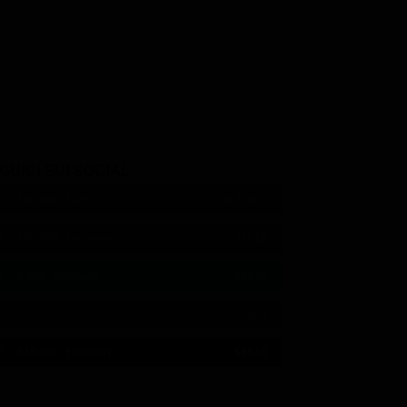
GUICI SUI SOCIAL
540,000
Fans
MI PIACE
550,000
Follower
SEGUI
9,300
Follower
SEGUI
290,000
Iscritti
ISCRIVITI
21:02
21:10
21:15
21:20
22:50
22:56
21:05
21:15
21:20
22:50
23:00
21:11
310,000
Follower
SEGUI