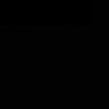
nte d'arte
ato a Helsinki, Maigret sente il dovere di recarsi in
 il supporto della polizia cittadina, viene a sapere
n mercante d'arte svedese, sua moglie francese e un
le e risolvere il caso si rivelerà più complicato del
annu Kahakorpi
CH 1994