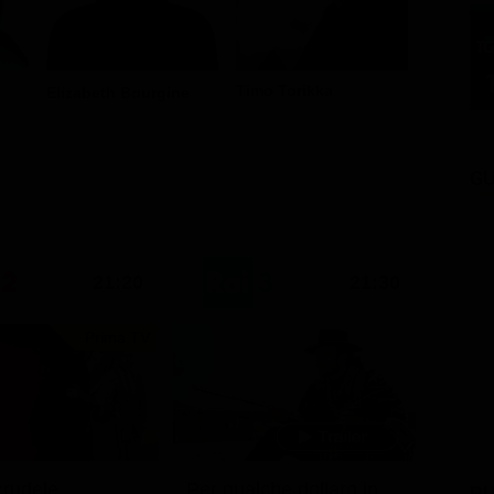
Timo Torikka
Elizabeth Bourgine
Nadine S
GU
21:20
21:30
Prima TV
rudele
Per qualche dollaro in più
PU