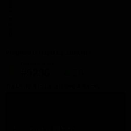
NOLEGGIA
ACQUISTA
Posizione in classifica Justwatch
Posizione attuale
Posizioni guadagnate
#5236
28
Trailer del film La versione di Barney