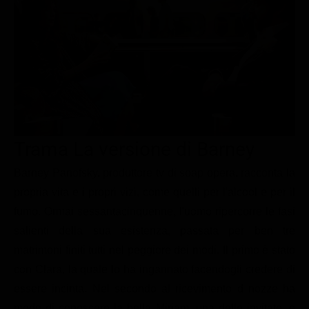
Le interviste in esclusiva
Tempesta D’amore
Temptation Island
Film da vedere
Il Paradiso delle signore
Ultima Fermata
Piattaforme streaming
Un Posto al Sole
Talent show
Apple TV Plus
Segreti di Famiglia
Infotainment
Discovery Plus
The Family
Game Show
Disney plus
Trama La versione di Barney
Uomini e Donne
NetFlix
Barney Panofsky, produttore tv di soap opera, racconta la
Gossip
Now TV
propria vita e i propri vizi, come quelli per l'alcool e per il
Sport in tv
Paramount Plus
fumo. Ormai sessantacinquenne, l'uomo ripercorre le fasi
Cartoni Anime e Manga
Prime Video
salienti della sua esistenza, passata per ben tre
Vip e Personaggi Tv
RaiPlay
matrimoni finiti tutti nel peggiore dei modi. Il primo è stato
con Clara, la quale lo ha ingannato facendogli credere di
Musica
essere incinta. Nel secondo al ricevimento d nozze ha
Oroscopo Paolo Fox
modo di conoscere la bella Miriam, una delle invitate, e