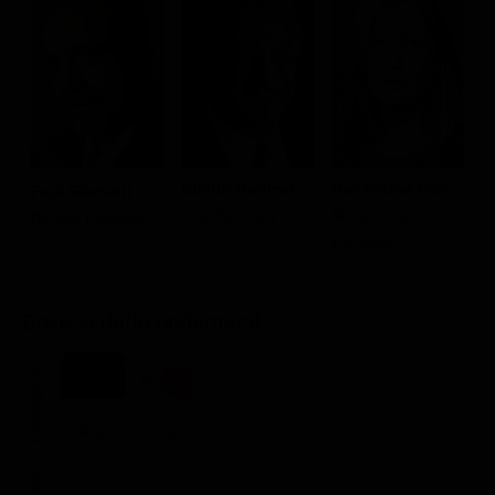
Dustin Hoffman
Rosamund Pike
M
Paul Giamatti
Izzy Panofsky
Miriam Grant-
T
Barney Panofsky
Panofsky
Dove vederlo ondemand
STREAMING
Flat
Flat