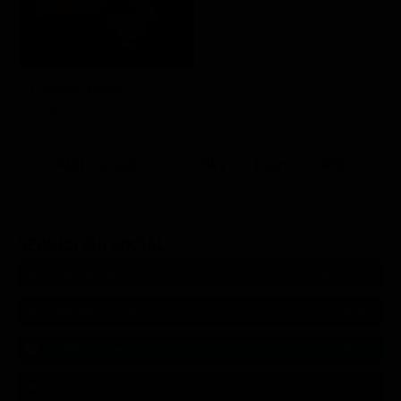
Comedy Match
Show
Altri Canali DTV
Sky
Dazn
Rsi
SEGUICI SUI SOCIAL
540,000
Fans
MI PIACE
550,000
Follower
SEGUI
9,300
Follower
SEGUI
290,000
Iscritti
ISCRIVITI