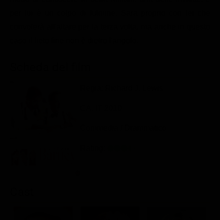
Classifiche
per lui è un colpo di fulmine. Sarà proprio con lei che
convolerà all'altare per la terza volta, ma anche in questo
Migliori film
caso il lieto fine non è dietro l'angolo.
Migliori Serie TV
Scheda del film
Regia: Richard J. Lewis
CA, IT 2010
Commedia / Drammatico
Rating:
Cast