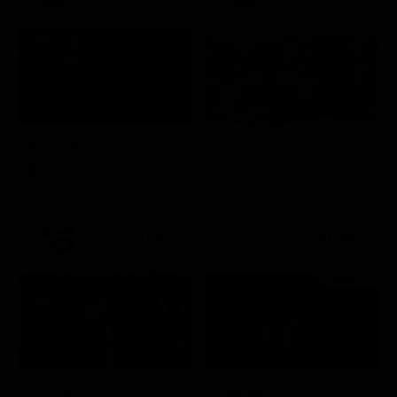
Itaca - Il ritorno
Un'estate ai Caraibi
Film
Film
21:21
21:25
Prima TV
Stagione 14 - Ep. 10
L'erede
Chicago Fire