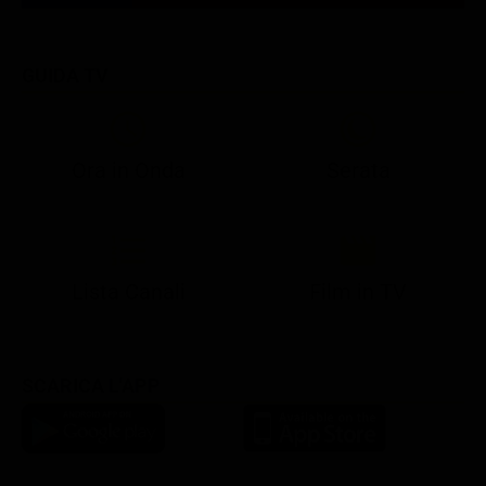
GUIDA TV
Ora in Onda
Serata
21:05
21:13
22:49
23:02
23:23
21:07
21:15
22:50
23:05
23:28
Lista Canali
Film in TV
SCARICA L'APP