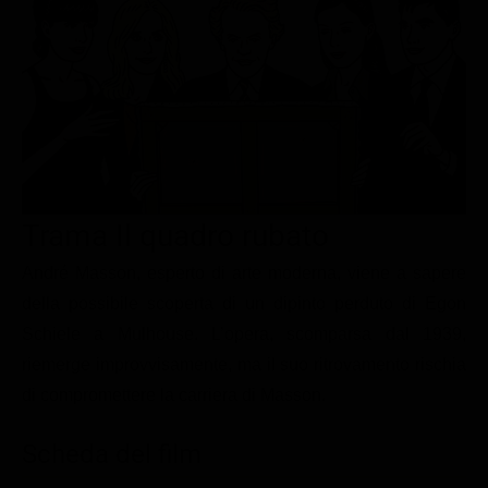
Le interviste in esclusiva
Tempesta D’amore
Temptation Island
Film da vedere
Il Paradiso delle signore
Ultima Fermata
Piattaforme streaming
Un Posto al Sole
Talent show
Apple TV Plus
Segreti di Famiglia
Infotainment
Discovery Plus
The Family
Game Show
Disney plus
Trama Il quadro rubato
Uomini e Donne
NetFlix
André Masson, esperto di arte moderna, viene a sapere
Gossip
Now TV
della possibile scoperta di un dipinto perduto di Egon
Sport in tv
Paramount Plus
Schiele a Mulhouse. L’opera, scomparsa dal 1939,
Cartoni Anime e Manga
Prime Video
riemerge improvvisamente, ma il suo ritrovamento rischia
Vip e Personaggi Tv
RaiPlay
di compromettere la carriera di Masson.
Musica
Scheda del film
Oroscopo Paolo Fox