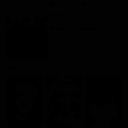
Regia: Pascal Bonitzer
Classifiche
FR 2024
Migliori film
Migliori Serie TV
Drammatico / Commedia
Rating:
Cast