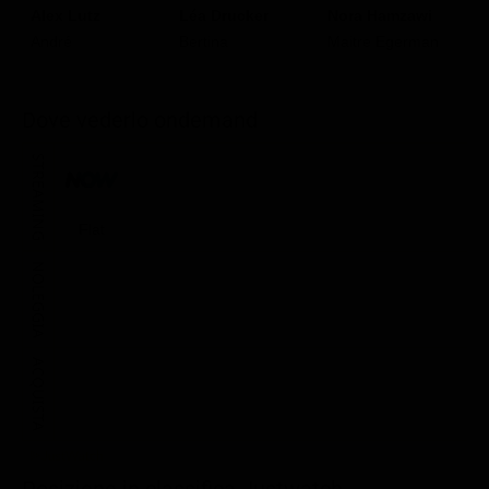
L
Alex Lutz
Léa Drucker
Nora Hamzawi
C
André
Bertina
Maitre Egerman
A
Dove vederlo ondemand
STREAMING
Flat
NOLEGGIA
ACQUISTA
Posizione in classifica Justwatch