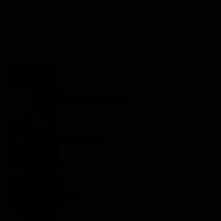
FILM STASERA
GLI ULTIMI ARTICOLI
Darko Perić e Berardo Carboni al Magna Graecia
Film Festival: “Abbiamo scelto la favola per
parlare della crisi climatica”- Intervista
Le interviste in esclusiva
6 Agosto 2026
Programmi TV del pomeriggio di oggi | giovedì 6
agosto 2026
Anticipazioni Tv
6 Agosto 2026
Ascolti tv 5 agosto 2026: Teo e Zodì – Un
cammello per amico (13.3%), Oppenheimer
(16.2%), L’Eredità Summer (15.7%), La Ruota
della Fortuna (28%) | Dati Auditel
Ascolti
6 Agosto 2026
Oroscopo Paolo Fox di oggi: le previsioni di