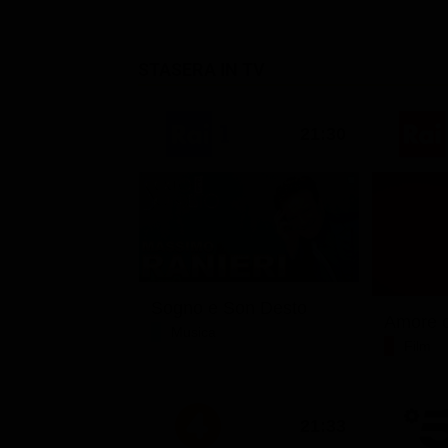
STASERA IN TV
21:30
Sogno e Son Desto
Amore c
Musica
Film
21:33