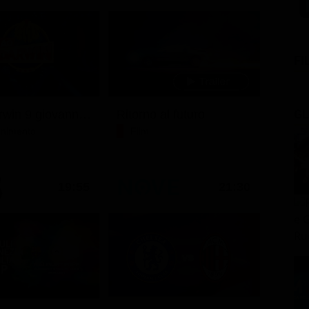
FI
GL
Ciao darwin 9 giovanni.8.7.
Ritorno al futuro
tenimento
Film
19:55
21:30