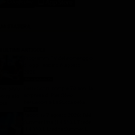
LM STASERA
I ULTIMI ARTICOLI
Programmi TV del pomeriggio
di oggi | sabato 8 agosto
2026
Anticipazioni Tv
8 Agosto 2026
Gerry Scotti compie 70 anni, la
sorpresa di Pier Silvio
Berlusconi a La Ruota della
Fortuna: “Sei un mito, ti voglio
Notizie
8 Agosto 2026
Ascolti tv 7 agosto 2026: TIM
bene”
Summer Hits (14.5%), L’Erede
(14.1%), L’Eredità Summer, La