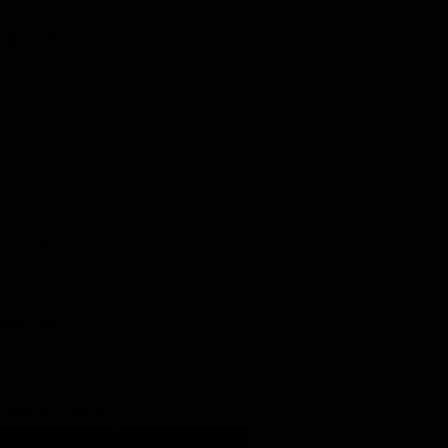
IDA TV
21:08
21:14
21:15
21:25
22:50
23:00
21:10
21:15
21:19
21:30
22:51
23:03
Ora in Onda
Serata
Lista Canali
Film in TV
BBLICITÀ
ARICA L'APP