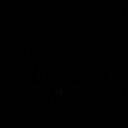
GU
21:20
21:30
Prima TV
rudele
Per qualche dollaro in più
PU
Film
SC
21:20
21:25