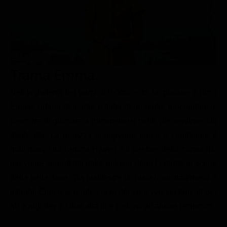
Le interviste in esclusiva
Tempesta D’amore
Temptation Island
Film da vedere
Il Paradiso delle signore
Ultima Fermata
Piattaforme streaming
Un Posto al Sole
Talent show
Apple TV Plus
Segreti di Famiglia
Trama Emma.
Infotainment
Discovery Plus
The Family
Game Show
Disney plus
Nell'Inghilterra dei primi dell'Ottocento, la giovane e ricca
Emma, orfana di madre e figlia di un padre ipocondriaco,
Uomini e Donne
NetFlix
trascorre le giornate a intromettersi nelle vite sentimentali
Gossip
Now TV
degli altri. La ragazza si impegna prima a combinare il
Sport in tv
Paramount Plus
matrimonio tra l'amica Harriet e il pastore della comunità,
ma viene sopraffatta dalla gelosia dopo l'entrata in scena
Cartoni Anime e Manga
Prime Video
della bella Jane. Tra maldestre dichiarazioni, tradimenti e
Vip e Personaggi Tv
RaiPlay
intrighi, Emma si rende conto dei suoi veri sentimenti per
Musica
Mr. Knightley e i due alla fine cedono all'amore reciproco.
Oroscopo Paolo Fox