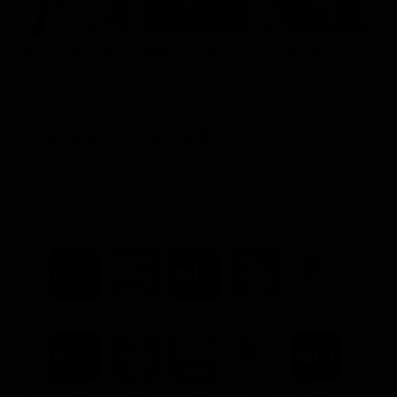
Anya Taylor-Joy
Johnny Flynn
Josh O'Connor
C
Emma
George Knightley
Mr. Elton
F
Woodhouse
Dove vederlo ondemand
STREAMING
NOLEGGIA
2.99€
3.99€
3.99€
3.99€
3.99€
ACQUISTA
7.99€
7.99€
7.99€
7.99€
7.99€