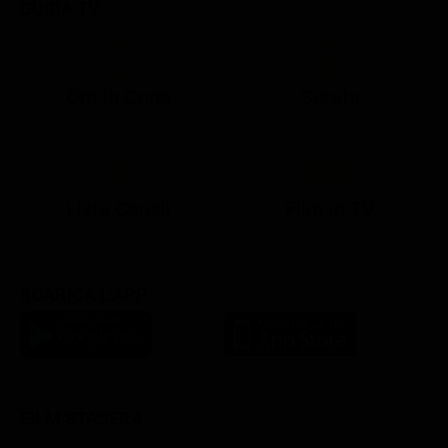
GUIDA TV
Ora in Onda
Serata
21:05
21:13
21:20
22:55
23:15
23:59
21:10
21:15
21:20
23:02
23:30
00:25
Lista Canali
Film in TV
SCARICA L'APP
FILM STASERA