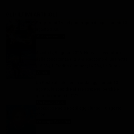
GLI ULTIMI ARTICOLI
Programmi TV del pomeriggio di oggi | lunedì 10
agosto 2026
Anticipazioni Tv
10 Agosto 2026
Ascolti tv, 9 agosto 2026: Noos – L’avventura
della conoscenza (12.9%), Racconto di una notte
(16.3%), L’Eredità Summer (16.7%), La Ruota
della Fortuna (29.1%) | Dati Auditel
Ascolti
10 Agosto 2026
Un Posto al sole non in onda oggi, lunedì 10
agosto, la soap di Rai Tre sospesa: perché e
quando tornerà in TV?
Un Posto al Sole
10 Agosto 2026
Oroscopo Paolo Fox di oggi: lunedì 10 agosto
2026
Oroscopo Paolo Fox
10 Agosto 2026