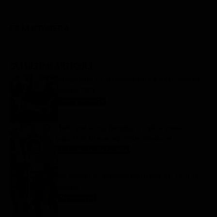
FILM STASERA
GLI ULTIMI ARTICOLI
Programmi TV del pomeriggio di oggi | venerdì 7
agosto 2026
Anticipazioni Tv
7 Agosto 2026
Tutto per la mia famiglia 2, replica puntata 7
agosto in streaming | Video Mediaset
Tutto per la mia famiglia
7 Agosto 2026
My Sweet Lie, anticipazioni trame dal 10 al 14
agosto
My sweet lie
7 Agosto 2026