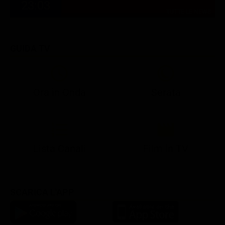
23:03
TUTTE LE NEWS
GUIDA TV
Ora in Onda
Serata
21:05
21:10
21:17
22:57
23:10
23:30
21:08
21:15
21:19
23:03
23:10
23:30
Lista Canali
Film in TV
SCARICA L'APP