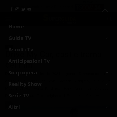
Home
Guida TV
Film
›
Drive My Car
Film
Ora in Tv
Ascolti Tv
Drive My Car
, cast e trama
Pomeriggio in Tv
Anticipazioni Tv
del film
Oggi in Tv
Soap opera
Drive My Car
è un film del 2021 di genere Drammatico, diretto
Stasera in Tv
da Ryusuke Hamaguchi, con Hidetoshi Nishijima, Toko Miura,
Beautiful
Reality Show
Film in Tv
Masaki Okada, Reika Kirishima, Park Yu-rim, Jin Dae-yeon.
La forza di una donna
Grande Fratello
Serie TV
Lista canali Tv
Durata 179 minuti. Titolo originale: ドライブ・マイ・カー.
Forbidden fruit
L’isola dei famosi
Altri
La Promessa
Pechino Express