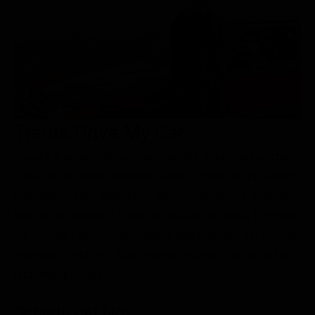
Le interviste in esclusiva
Tempesta D’amore
Temptation Island
Film da vedere
Il Paradiso delle signore
Ultima Fermata
Piattaforme streaming
Un Posto al Sole
Talent show
Apple TV Plus
Segreti di Famiglia
Infotainment
Discovery Plus
The Family
Game Show
Disney plus
Trama Drive My Car
Uomini e Donne
NetFlix
Yusuke è un regista sposato con una drammaturga che, a
causa di un brutto incidente, viene a mancare in maniera
Gossip
Now TV
improvvisa. Due anni dopo, iniziano le riprese di un altro
Sport in tv
Paramount Plus
film, di cui Yusuke è il regista, ma anche attore. E' proprio
Cartoni Anime e Manga
Prime Video
sul set che l'uomo conoscerà la bella Misaki, dal passato
Vip e Personaggi Tv
RaiPlay
altrettanto doloroso. Riusciranno insieme a rimarginare le
loro ferite passate?
Musica
Oroscopo Paolo Fox
Scheda del film