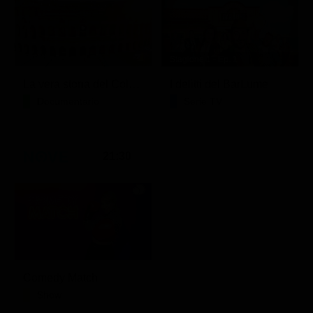
Stagione 1 - Ep. 1
La vera storia del Colosseo: ascesa e caduta
I delitti del BarLume
Documentario
Serie TV
21:30
Comedy Match
Show