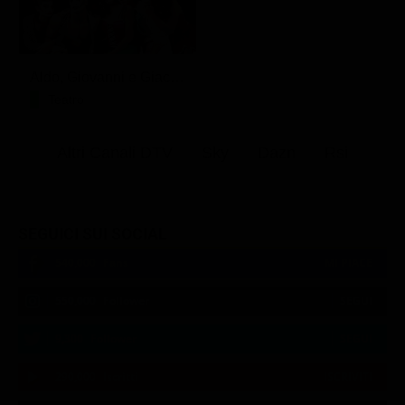
Aldo, Giovanni e Giacomo - Anplagghed
Teatro
Altri Canali DTV
Sky
Dazn
Rsi
SEGUICI SUI SOCIAL
540,000
Fans
MI PIACE
550,000
Follower
SEGUI
9,300
Follower
SEGUI
290,000
Iscritti
ISCRIVITI