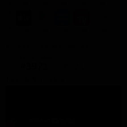
3.99€
3.99€
3.99€
3.99€
3.99€
ACQUISTA
11.99€
11.99€
11.99€
11.99€
11.99€
Posizione in classifica Justwatch
Posizione attuale
Posizioni perse
#3971
-31
Trailer del film Crudelia