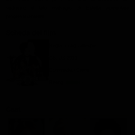
Classifiche
vedranno il lato malvagio di Estella aumentare
progressivamente.
Migliori film
Migliori Serie TV
Scheda del film
Regia: Craig Gillespie
GB, US 2021
Commedia / Crime
Rating:
Cast