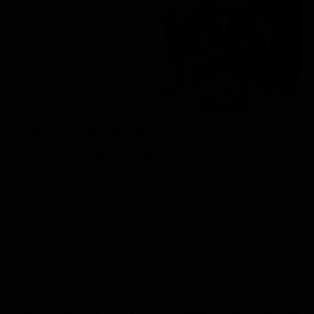
Le interviste in esclusiva
Tempesta D’amore
Temptation Island
Film da vedere
Il Paradiso delle signore
Ultima Fermata
Piattaforme streaming
Un Posto al Sole
Talent show
Apple TV Plus
Segreti di Famiglia
Infotainment
Discovery Plus
The Family
Game Show
Disney plus
Trama Crudelia
Uomini e Donne
NetFlix
Estella de Vil - alias la futura Crudelia De Mon - è una
bella truffatrice ricca di ambizioni, pronta a tutto pur di
Gossip
Now TV
ottenere successo nell'ambiente della moda nella Londra
Sport in tv
Paramount Plus
degli anni Settanta. La ragazza si aggira in città insieme a
Cartoni Anime e Manga
Prime Video
due ladruncoli che hanno perso la testa per il suo lato più
Vip e Personaggi Tv
RaiPlay
dark e oscuro. Un giorno Estella fa colpo sulla baronessa
von Hellman, che gestisce una famosa casa d moda ed è
Musica
una donna dalla straordinaria eleganza. L'incontro tra le
Oroscopo Paolo Fox
due donne darà il via a una serie di situazioni che