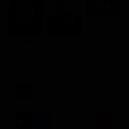
Emma Stone
Joel Fry
Emma Thompson
P
Estella / Cruella
Jasper
The Baroness
H
H
Dove vederlo ondemand
STREAMING
Flat
NOLEGGIA