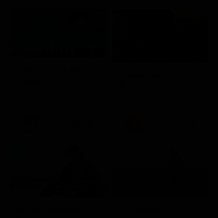
Prima TV
Sogno e Son Desto
Amore crudele
Musica
Film
21:30
21:33
Per qualche dollaro in più
La promessa