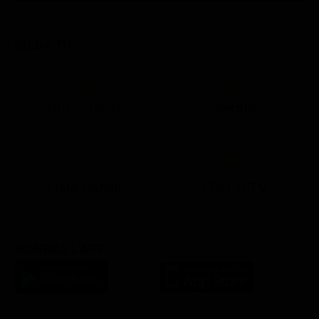
GUIDA TV
Ora in Onda
Serata
21:08
21:14
21:15
21:25
22:50
23:00
21:10
21:15
21:19
21:30
22:51
23:03
Lista Canali
Film in TV
SCARICA L'APP