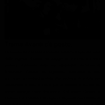
Le interviste in esclusiva
Tempesta D’amore
Temptation Island
Film da vedere
Il Paradiso delle signore
Ultima Fermata
Piattaforme streaming
Un Posto al Sole
Talent show
Apple TV Plus
Segreti di Famiglia
Infotainment
Discovery Plus
The Family
Game Show
Disney plus
Trama Avanti c'è posto...
Uomini e Donne
NetFlix
La sventurata cameriera Rosella, subisce il furto dei soldi
della pigione durante un viaggio in autobus e i suoi
Gossip
Now TV
padroni, dubitando della sua affidabilità, decidono di
Sport in tv
Paramount Plus
licenziarla. Cesare, un bigliettaio, interviene in suo
Cartoni Anime e Manga
Prime Video
soccorso, accompagnandola alla stazione di polizia per
Vip e Personaggi Tv
RaiPlay
denunciare il furto e cerca poi di aiutarla a trovare un
nuovo impiego come domestica. Col tempo, Cesare si
Musica
innamora di Rosella e la ragazza risponde con l'affetto di
Oroscopo Paolo Fox
una figlia. Tuttavia, quando Rosella incontra Bruno, un