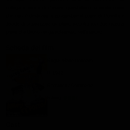
Classifiche
collega e amico di Cesare, quest'ultimo si rende conto
che non è destinato a conquistare il cuore di Rosella e
Migliori film
decide di organizzare un ultimo incontro tra i due ragazzi
Migliori Serie TV
prima che Bruno venga richiamato nell'esercito.
Scheda del film
Regia: Mario Bonnard
IT 1942
Romance / Commedia
Rating:
Cast