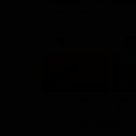
Un'estate ai Caraibi
L'erede
Film
Soap 
21:15
Stagione 
La vera storia del Colosseo: ascesa e caduta
I delitt
Documentario
Serie 
Altri Canali DTV