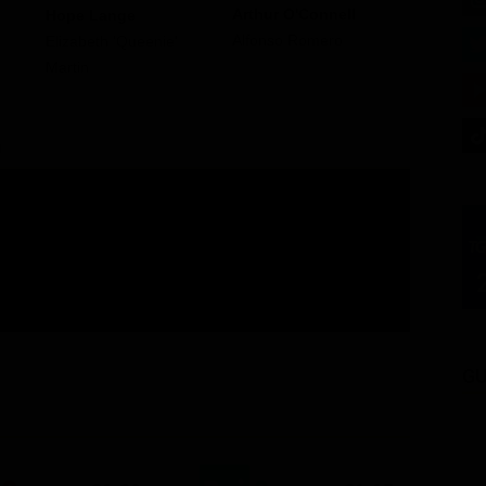
Arthur O'Connell
Peter Fal
Hope Lange
Alfonso Romero
Joy Boy
Elizabeth 'Queenie'
Martin
a
GU