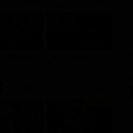
21:20
21:15
7 - Ep. 2
PU
ore Coliandro
Itaca - Il ritorno
TV
Film
SC
21:21
21:25
Prima TV
FI
Stagione 14 - Ep. 10