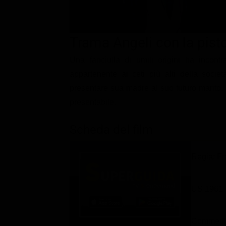
Classifiche
Migliori film
Trama Angeli con la pist
Migliori Serie TV
Una fanciulla di umili origini ha incont
appartenente ai ceti più alti della soci
presentare sua madre al suo futuro marito,
presentabile.
Scheda del film
Regia: F
US 1961
Commedia