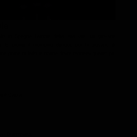
ola
rato in Spagna l'amore della sua vita, un giovane
età. E' giunto il momento dunque per la giovane di
 ma prima di farlo la donna dovrà rendersi quanto più
rank Capra
 / Drammatico