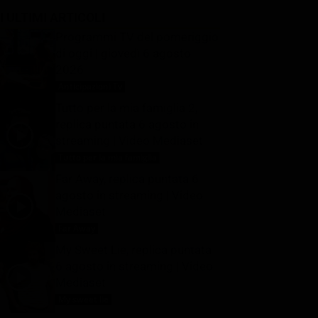
I ULTIMI ARTICOLI
Programmi TV del pomeriggio
di oggi | giovedì 6 agosto
2026
Anticipazioni Tv
6 Agosto 2026
Tutto per la mia famiglia 2,
replica puntata 6 agosto in
streaming | Video Mediaset
Tutto per la mia famiglia
6 Agosto 2026
Far Away, replica puntata 6
agosto in streaming | Video
Mediaset
Far Away
6 Agosto 2026
My Sweet Lie, replica puntata
6 agosto in streaming | Video
Mediaset
My sweet lie
6 Agosto 2026