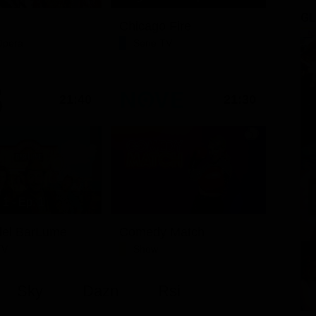
GL
Chicago Fire
Opera
Serie TV
21:40
21:30
1 - Ep. 1
i del BarLume
Comedy Match
TV
Show
Sky
Dazn
Rsi