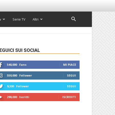
w
Serie TV
Altri
EGUICI SUI SOCIAL
540,000
Fans
MI PIACE
550,000
Follower
SEGUI
9,300
Follower
SEGUI
290,000
Iscritti
ISCRIVITI