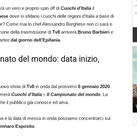
rà un vero e proprio spin off di
Cuochi d’Italia
il
hese
dove si sfidano i cuochi delle regioni d’Italia a base di
ione? Come mai lo chef Alessandro Borghese non ci sarà e
timone della trasmissione di
Tv8
arriverà
Bruno Barbieri
e
artire
dal giorno dell’Epifania
.
onato del mondo: data inizio,
 nuovo show di
Tv8
in onda dal prossimo
6 gennaio 2020
iamerà
Cuochi d’Italia – Il Campionato del mondo
. La
he il pubblico già conosce ed ama.
ma e la data di messa in onda possiamo concentrarci sui
Gennaro Esposito
.