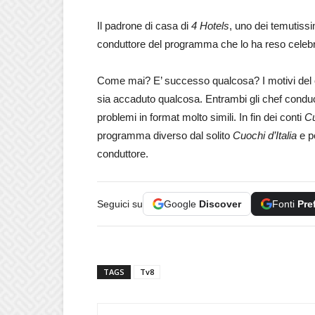
Il padrone di casa di
4 Hotels
, uno dei temutissi
conduttore del programma che lo ha reso celebre
Come mai? E’ successo qualcosa? I motivi del c
sia accaduto qualcosa. Entrambi gli chef condu
problemi in format molto simili. In fin dei conti
Cu
programma diverso dal solito
Cuochi d’Italia
e pe
conduttore.
Seguici su
Google
Discover
Fonti
Pre
TAGS
Tv8