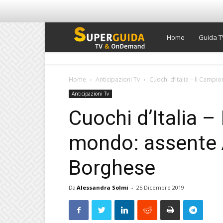
Super
Home
Guida T
Guida
Home
Anticipazioni Tv
Cuochi d’Italia – Il Camp
Anticipazioni Tv
TV
Cuochi d’Italia –
mondo: assente 
Borghese
Da
Alessandra Solmi
-
25 Dicembre 2019