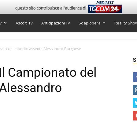
V
Ascolti Tv
Anticipazioni Tv
Soap opera
Reality Sho
ionato del mondo: assente Alessandro Borghese
S
 Il Campionato del
Alessandro