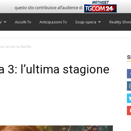
V
Ascolti Tv
Anticipazioni Tv
Soap opera
Reality Sho
ne arriva su Netflix
S
3: l’ultima stagione