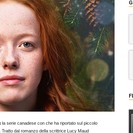
G
F
x
la serie canadese con che ha riportato sul piccolo
. Tratto dal romanzo della scrittrice Lucy Maud