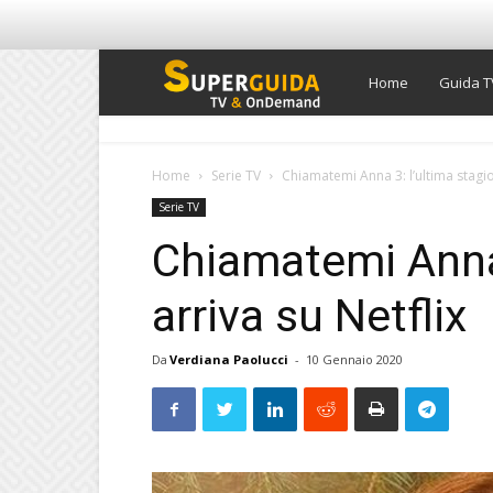
Super
Home
Guida T
Guida
Home
Serie TV
Chiamatemi Anna 3: l’ultima stagio
Serie TV
TV
Chiamatemi Anna 
arriva su Netflix
Da
Verdiana Paolucci
-
10 Gennaio 2020