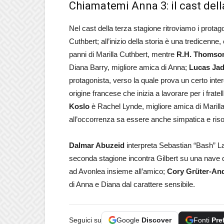
Chiamatemi Anna 3: il cast della
Nel cast della terza stagione ritroviamo i protago
Cuthbert; all’inizio della storia è una tredicenne
panni di Marilla Cuthbert, mentre
R.H. Thomso
Diana Barry, migliore amica di Anna;
Lucas Ja
protagonista, verso la quale prova un certo int
origine francese che inizia a lavorare per i frat
Koslo
è Rachel Lynde, migliore amica di Marilla
all’occorrenza sa essere anche simpatica e riso
Dalmar Abuzeid
interpreta Sebastian “Bash” Lac
seconda stagione incontra Gilbert su una nave do
ad Avonlea insieme all’amico;
Cory Grüter-An
di Anna e Diana dal carattere sensibile.
Seguici su
Google
Discover
Fonti
Pre