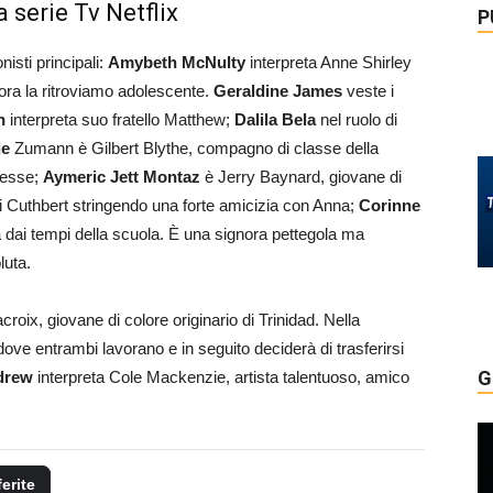
 serie Tv Netflix
P
nisti principali:
Amybeth McNulty
interpreta Anne Shirley
, ora la ritroviamo adolescente.
Geraldine James
veste i
n
interpreta suo fratello Matthew;
Dalila Bela
nel ruolo di
de
Zumann è Gilbert Blythe, compagno di classe della
eresse;
Aymeric Jett Montaz
è Jerry Baynard, giovane di
elli Cuthbert stringendo una forte amicizia con Anna;
Corinne
 dai tempi della scuola. È una signora pettegola ma
luta.
roix, giovane di colore originario di Trinidad. Nella
ve entrambi lavorano e in seguito deciderà di trasferirsi
G
drew
interpreta Cole Mackenzie, artista talentuoso, amico
ferite