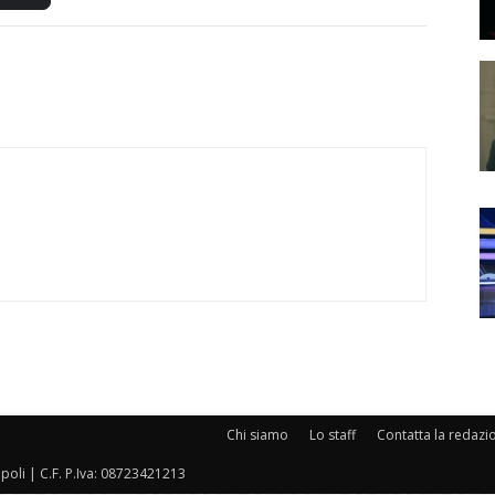
Chi siamo
Lo staff
Contatta la redazi
oli | C.F. P.Iva: 08723421213