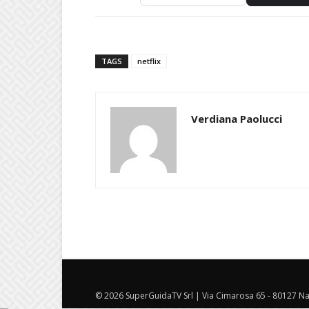
TAGS
netflix
Verdiana Paolucci
© 2026 SuperGuidaTV Srl | Via Cimarosa 65 - 80127 Nap