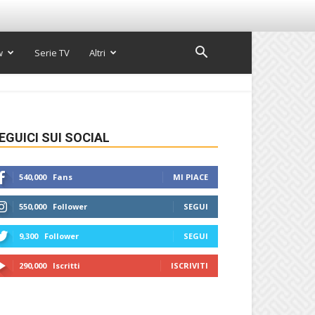
w
Serie TV
Altri
EGUICI SUI SOCIAL
540,000
Fans
MI PIACE
550,000
Follower
SEGUI
9,300
Follower
SEGUI
290,000
Iscritti
ISCRIVITI