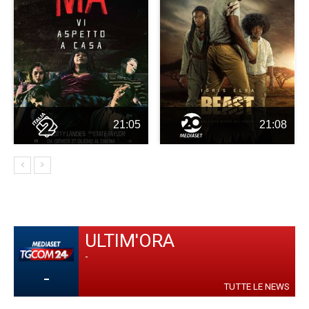
21:05
21:08
ULTIM'ORA
-
-
TUTTE LE NEWS