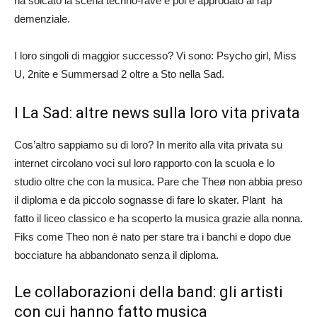
ha solcato la scena techno-rave e poi è approdato al rap
demenziale.
I loro singoli di maggior successo? Vi sono: Psycho girl, Miss
U, 2nite e Summersad 2 oltre a Sto nella Sad.
I La Sad: altre news sulla loro vita privata
Cos’altro sappiamo su di loro? In merito alla vita privata su
internet circolano voci sul loro rapporto con la scuola e lo
studio oltre che con la musica. Pare che Theø non abbia preso
il diploma e da piccolo sognasse di fare lo skater. Plant ha
fatto il liceo classico e ha scoperto la musica grazie alla nonna.
Fiks come Theo non è nato per stare tra i banchi e dopo due
bocciature ha abbandonato senza il diploma.
Le collaborazioni della band: gli artisti
con cui hanno fatto musica