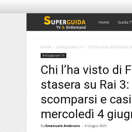
Super
Home
Guida T
Guida
Home
Anticipazioni Tv
Chi l’ha visto di Federica S
Anticipazioni Tv
TV
Chi l’ha visto di 
stasera su Rai 3:
scomparsi e casi 
mercoledì 4 giu
Da
Emanuele Ambrosio
-
4 Giugno 2025