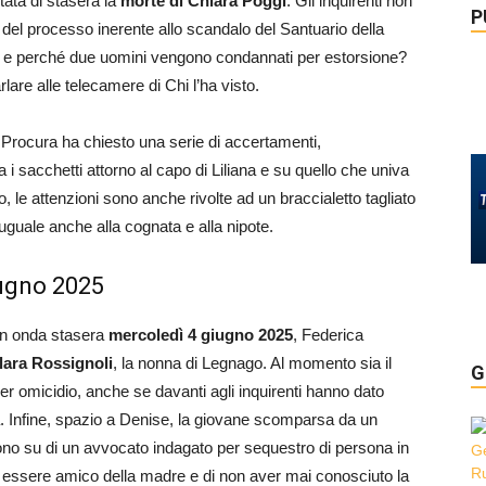
tata di stasera la
morte di Chiara Poggi
. Gli inquirenti non
P
 del processo inerente allo scandalo del Santuario della
 e perché due uomini vengono condannati per estorsione?
lare alle telecamere di Chi l’ha visto.
a Procura ha chiesto una serie di accertamenti,
a i sacchetti attorno al capo di Liliana e su quello che univa
lo, le attenzioni sono anche rivolte ad un braccialetto tagliato
uguale anche alla cognata e alla nipote.
giugno 2025
 in onda stasera
mercoledì 4 giugno 2025
, Federica
lara Rossignoli
, la nonna di Legnago. Al momento sia il
G
er omicidio, anche se davanti agli inquirenti hanno dato
a. Infine, spazio a Denise, la giovane scomparsa da un
o su di un avvocato indagato per sequestro di persona in
di essere amico della madre e di non aver mai conosciuto la