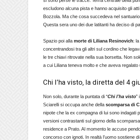
si sono perse le tracce. Tema centrale della pun
escludono alcuna pista e hanno acquisito gli atti
Bozzola. Ma che cosa succedeva nel santuario
Questa sera uno dei due latitanti ha deciso di par
Spazio poi alla
morte di Liliana Resinovich
: l
concentrandosi tra gli altri sul cordino che legav
le tre chiavi ritrovate nella sua borsetta. Non so
a cui Liliana teneva molto e che aveva regalato 
Chi l’ha visto, la diretta del 4 
Non solo, durante la puntata di “
Chi l’ha visto
”
Sciarelli si occupa anche della
scomparsa di C
nipote che la ex compagna di lui sono indagati p
versioni contrastanti sul giorno della scompars
residence a Prato. Al momento le accuse pendon
concorso con ignoti. In realtà l’uomo sostiene 