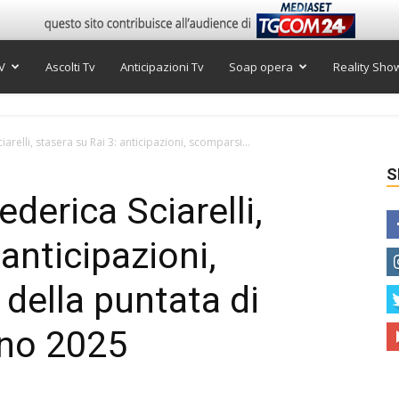
V
Ascolti Tv
Anticipazioni Tv
Soap opera
Reality Sho
ciarelli, stasera su Rai 3: anticipazioni, scomparsi...
S
Federica Sciarelli,
 anticipazioni,
della puntata di
gno 2025