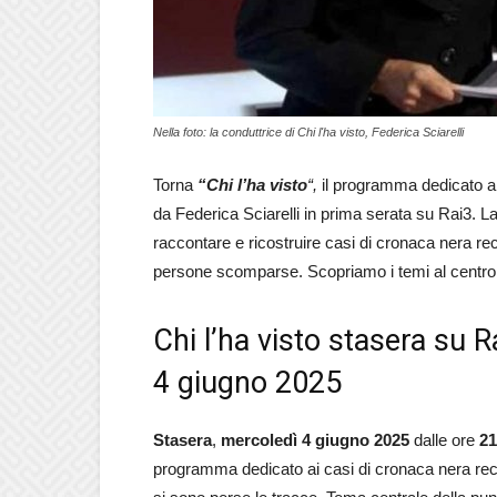
Nella foto: la conduttrice di Chi l'ha visto, Federica Sciarelli
Torna
“Chi l’ha visto
“
,
il programma dedicato ai
da Federica Sciarelli in prima serata su Rai3. L
raccontare e ricostruire casi di cronaca nera re
persone scomparse. Scopriamo i temi al centro 
Chi l’ha visto stasera su R
4 giugno 2025
Stasera
,
mercoledì 4 giugno 2025
dalle ore
21
programma dedicato ai casi di cronaca nera re