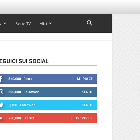
w
Serie TV
Altri
EGUICI SUI SOCIAL
540,000
Fans
MI PIACE
550,000
Follower
SEGUI
9,300
Follower
SEGUI
290,000
Iscritti
ISCRIVITI