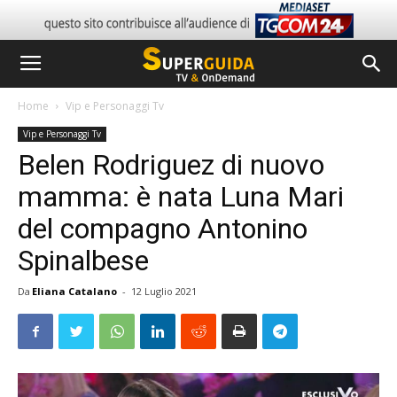
Home
Vip e Personaggi Tv
Vip e Personaggi Tv
Belen Rodriguez di nuovo
mamma: è nata Luna Mari
del compagno Antonino
Spinalbese
Da
Eliana Catalano
-
12 Luglio 2021