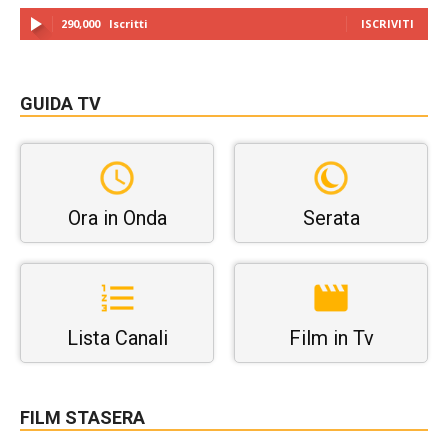
290,000
Iscritti
ISCRIVITI
GUIDA TV
Ora in Onda
Serata
Lista Canali
Film in Tv
FILM STASERA