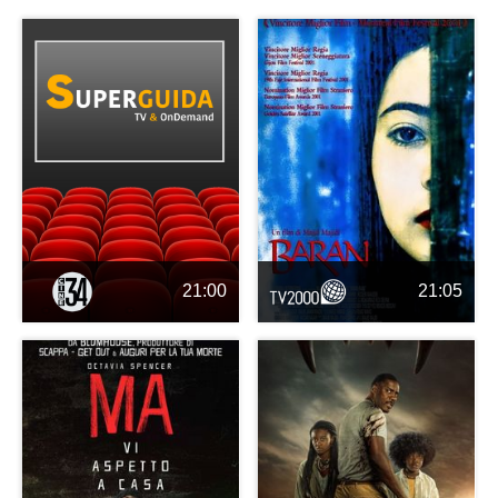
21:00
21:05