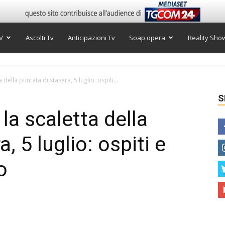
V
Ascolti Tv
Anticipazioni Tv
Soap opera
Reality Sho
a della puntata di stasera, 5 luglio: ospiti...
S
 la scaletta della
, 5 luglio: ospiti e
co