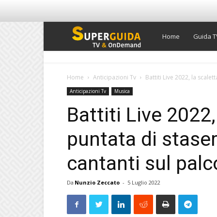
Super
Home
Guida T
Guida
Home
Anticipazioni Tv
Battiti Live 2022, la scalett
Anticipazioni Tv
Musica
TV
Battiti Live 2022,
puntata di stasera
cantanti sul pal
Da
Nunzio Zeccato
-
5 Luglio 2022