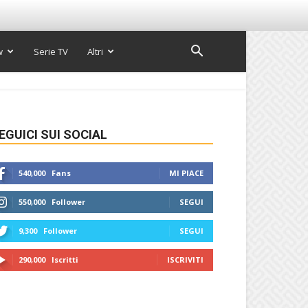
w
Serie TV
Altri
EGUICI SUI SOCIAL
540,000
Fans
MI PIACE
550,000
Follower
SEGUI
9,300
Follower
SEGUI
290,000
Iscritti
ISCRIVITI