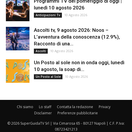
Programmi TV del pomeriggio di oggi |
lunedì 10 agosto 2026
10 Agosto 2026
Anticipazioni Tv
Ascolti tv, 9 agosto 2026: Noos –
L’avventura della conoscenza (12.9%),
Racconto di una...
10 Agosto 2026
Ascolti
Un Posto al sole non in onda oggi, lunedì
10 agosto, la soap di...
10 Agosto 2026
Un Posto al Sole
Chi siamo
Lo staff
Contatta la redazione
Privacy
Disclaimer
Preferenze pubblicitarie
© 2026 SuperGuidaTV Srl | Via Cimarosa 65 - 80127 Napoli | C.F. P.Iva:
08723421213