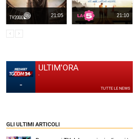
21:05
21:10
ULTIM'ORA
-
-
TUTTE LE NEWS
GLI ULTIMI ARTICOLI