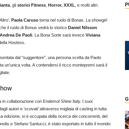
P
ianta
, gli
storici Fitness
,
Horror, XXXL
, e molti altri.
Altro
‘,
Paola Caruso
torna nel ruolo di Bonas. La showgirl
che il ruolo di Bonus vedrà lo storico
Daniel Nilsson
Andrea De Paoli
. La Bona Sorte sarà invece
Viviana
della Hostess.
esentata dal “suggeritore”, una persona scelta da Paolo
ta un’unica volta. A contendersi il ricco montepremi sarà il
liate.
show
G
a in collaborazione con Endemol Shine Italy. I suoi
li autori e ‘scovati’ attraverso migliaia di casting in tutta
ma edizione, si è occupata della ricerca dei concorrenti, del
onolis e Stefano Santucci, è stato esportato in tutto il mondo: