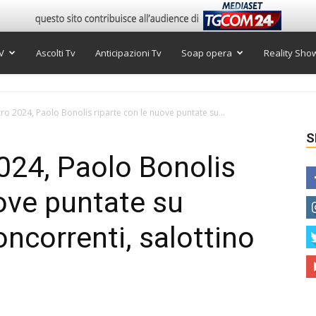
V
Ascolti Tv
Anticipazioni Tv
Soap opera
Reality Sho
tro 2024, Paolo Bonolis riparte con le nuove puntate su...
S
2024, Paolo Bonolis
uove puntate su
oncorrenti, salottino