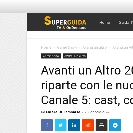
Super
Home
Guida T
Guida
Home
Game Show
Avanti un altro
Avanti un Al
Game Show
Avanti un altro
TV
Avanti un Altro 
riparte con le n
Canale 5: cast, c
Da
Chiara Di Tommaso
-
2 Gennaio 2024