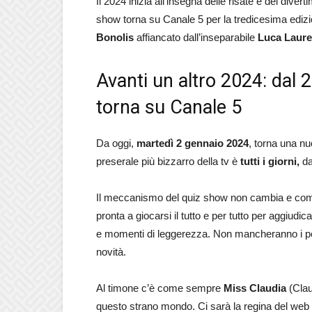
Il 2024 inizia all’insegna delle risate e del diver
show torna su Canale 5 per la tredicesima ediz
Bonolis
affiancato dall’inseparabile
Luca Laure
Avanti un altro 2024: dal
torna su Canale 5
Da oggi,
martedì 2 gennaio 2024
, torna una nu
preserale più bizzarro della tv è
tutti i giorni,
da
Il meccanismo del quiz show non cambia e come d
pronta a giocarsi il tutto e per tutto per aggiudica
e momenti di leggerezza. Non mancheranno i p
novità.
Al timone c’è come sempre
Miss Claudia
(Clau
questo strano mondo. Ci sarà la regina del web