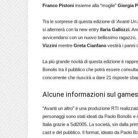
Franco Pistoni
insieme alla “moglie”
Giorgia P
Tra le sorprese di questa edizione di ‘
Avanti Un 
si alternerà con la new entry
Ilaria Gallozzi
. An
avvicendarsi con un nuovo bellissimo ragazzo,
Vizzini
mentre
Greta Cianfano
vestirà i panni 
La più grande novità di questa edizione è rappr
Bonolis tra il pubblico che potrà essere consulta
concorrente che riuscirà a dare 21 risposte sbag
Alcune informazioni sul game
“Avanti un altro” è una produzione RTI realizzat
personaggi sono stati ideati da Paolo Bonolis e dag
Italia grazie a Sdl2005. La società, sin dalla pri
cast e del pubblico. Il format, ideato da Paolo B