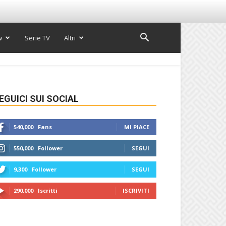
w
Serie TV
Altri
EGUICI SUI SOCIAL
540,000
Fans
MI PIACE
550,000
Follower
SEGUI
9,300
Follower
SEGUI
290,000
Iscritti
ISCRIVITI