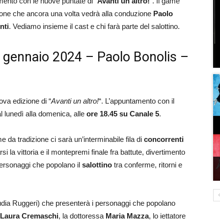
timento con le nuove puntate di “
Avanti un altro!
“. Il game
ione che ancora una volta vedrà alla conduzione
Paolo
nti
. Vediamo insieme il cast e chi farà parte del salottino.
 2 gennaio 2024 – Paolo Bonolis –
ova edizione di “
Avanti un altro!
“. L’appuntamento con il
l lunedì alla domenica, alle
ore 18.45 su Canale 5
.
a tradizione ci sarà un’interminabile fila di
concorrenti
rsi la vittoria e il montepremi finale fra battute, divertimento
ersonaggi che popolano il
salottino
tra conferme, ritorni e
dia Ruggeri) che presenterà i personaggi che popolano
Laura Cremaschi
, la dottoressa
Maria Mazza
, lo iettatore