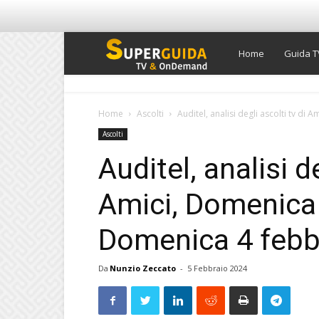
Super
Home
Guida T
Guida
Home
Ascolti
Auditel, analisi degli ascolti tv di 
Ascolti
TV
Auditel, analisi de
Amici, Domenica 
Domenica 4 febb
Da
Nunzio Zeccato
-
5 Febbraio 2024