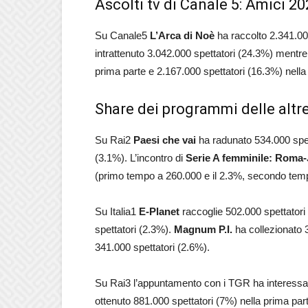
Ascolti tv di Canale 5: Amici 2
Su Canale5
L’Arca di Noè
ha raccolto 2.341.00
intrattenuto 3.042.000 spettatori (24.3%) mentr
prima parte e 2.167.000 spettatori (16.3%) nella
Share dei programmi delle altre 
Su Rai2
Paesi che vai
ha radunato 534.000 spe
(3.1%). L’incontro di
Serie A femminile: Roma
(primo tempo a 260.000 e il 2.3%, secondo temp
Su Italia1
E-Planet
raccoglie 502.000 spettator
spettatori (2.3%).
Magnum P.I.
ha collezionato 
341.000 spettatori (2.6%).
Su Rai3 l’appuntamento con i TGR ha interessat
ottenuto 881.000 spettatori (7%) nella prima pa