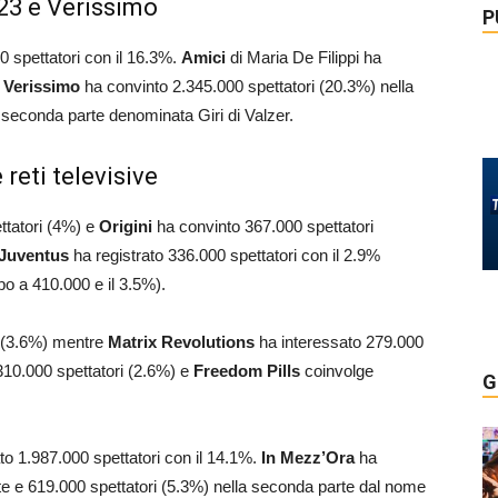
023 e Verissimo
P
0 spettatori con il 16.3%.
Amici
di Maria De Filippi ha
e
Verissimo
ha convinto 2.345.000 spettatori (20.3%) nella
 seconda parte denominata Giri di Valzer.
reti televisive
ttatori (4%) e
Origini
ha convinto 367.000 spettatori
-Juventus
ha registrato 336.000 spettatori con il 2.9%
o a 410.000 e il 3.5%).
i (3.6%) mentre
Matrix Revolutions
ha interessato 279.000
310.000 spettatori (2.6%) e
Freedom Pills
coinvolge
G
o 1.987.000 spettatori con il 14.1%.
In Mezz’Ora
ha
rte e 619.000 spettatori (5.3%) nella seconda parte dal nome