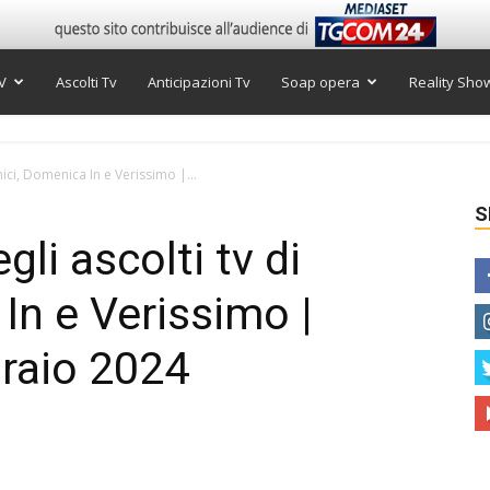
V
Ascolti Tv
Anticipazioni Tv
Soap opera
Reality Sho
Amici, Domenica In e Verissimo |...
S
gli ascolti tv di
In e Verissimo |
raio 2024