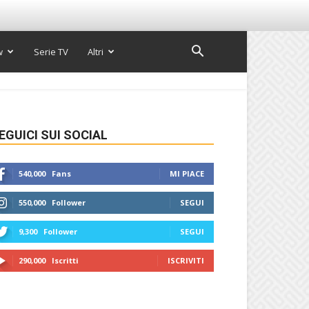
w
Serie TV
Altri
EGUICI SUI SOCIAL
540,000
Fans
MI PIACE
550,000
Follower
SEGUI
9,300
Follower
SEGUI
290,000
Iscritti
ISCRIVITI