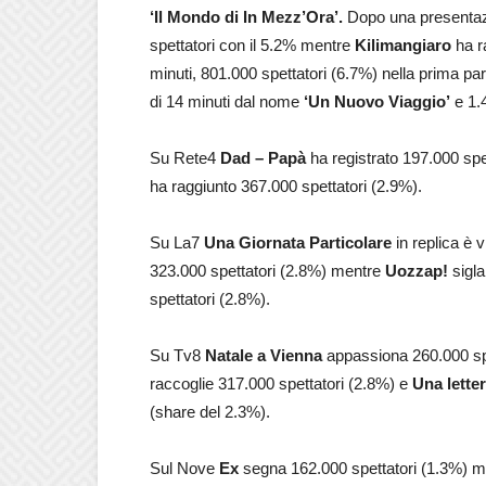
‘Il
Mondo di In Mezz’Ora’.
Dopo una presentaz
spettatori con il 5.2% mentre
Kilimangiaro
ha r
minuti, 801.000 spettatori (6.7%) nella prima par
di 14 minuti dal nome
‘Un Nuovo Viaggio’
e 1.4
Su Rete4
Dad – Papà
ha registrato 197.000 sp
ha raggiunto 367.000 spettatori (2.9%).
Su La7
Una Giornata Particolare
in replica è 
323.000 spettatori (2.8%) mentre
Uozzap!
sigla
spettatori (2.8%).
Su Tv8
Natale a Vienna
appassiona 260.000 sp
raccoglie 317.000 spettatori (2.8%) e
Una lette
(share del 2.3%).
Sul Nove
Ex
segna 162.000 spettatori (1.3%) m