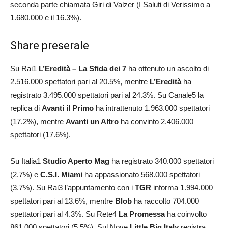
seconda parte chiamata Giri di Valzer (I Saluti di Verissimo a
1.680.000 e il 16.3%).
Share preserale
Su Rai1
L’Eredità – La Sfida dei 7
ha ottenuto un ascolto di
2.516.000 spettatori pari al 20.5%, mentre
L’Eredità
ha
registrato 3.495.000 spettatori pari al 24.3%. Su Canale5 la
replica di
Avanti il Primo
ha intrattenuto 1.963.000 spettatori
(17.2%), mentre
Avanti un Altro
ha convinto 2.406.000
spettatori (17.6%).
Su Italia1
Studio Aperto Mag
ha registrato 340.000 spettatori
(2.7%) e
C.S.I. Miami
ha appassionato 568.000 spettatori
(3.7%). Su Rai3 l’appuntamento con i
TGR
informa 1.994.000
spettatori pari al 13.6%, mentre
Blob
ha raccolto 704.000
spettatori pari al 4.3%. Su Rete4
La Promessa
ha coinvolto
861.000 spettatori (5.5%). Sul Nove
Little Big Italy
registra