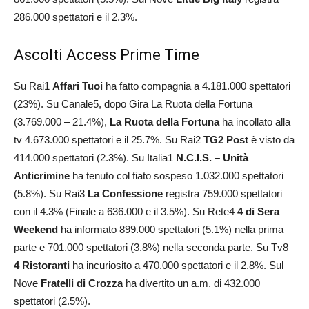
286.000 spettatori e il 2.3%.
Ascolti Access Prime Time
Su Rai1
Affari Tuoi
ha fatto compagnia a 4.181.000 spettatori
(23%). Su Canale5, dopo Gira La Ruota della Fortuna
(3.769.000 – 21.4%),
La Ruota della Fortuna
ha incollato alla
tv 4.673.000 spettatori e il 25.7%. Su Rai2
TG2 Post
è visto da
414.000 spettatori (2.3%). Su Italia1
N.C.I.S. – Unità
Anticrimine
ha tenuto col fiato sospeso 1.032.000 spettatori
(5.8%). Su Rai3
La Confessione
registra 759.000 spettatori
con il 4.3% (Finale a 636.000 e il 3.5%). Su Rete4
4 di Sera
Weekend
ha informato 899.000 spettatori (5.1%) nella prima
parte e 701.000 spettatori (3.8%) nella seconda parte. Su Tv8
4 Ristoranti
ha incuriosito a 470.000 spettatori e il 2.8%. Sul
Nove
Fratelli di Crozza
ha divertito un a.m. di 432.000
spettatori (2.5%).