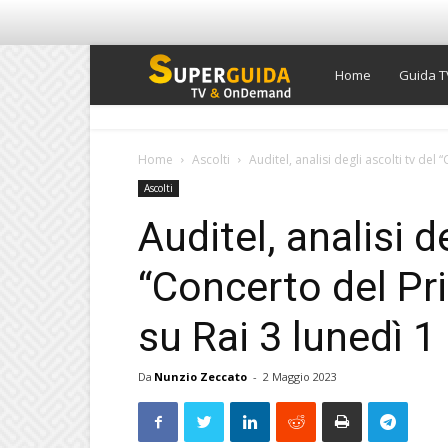
Super
Home
Guida T
Guida
Home
Ascolti
Auditel, analisi degli ascolti tv de
Ascolti
TV
Auditel, analisi d
“Concerto del Pr
su Rai 3 lunedì 
Da
Nunzio Zeccato
-
2 Maggio 2023