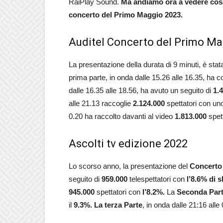
RaiPlay Sound.
Ma andiamo ora a vedere cosa d
concerto del Primo Maggio 2023.
Auditel Concerto del Primo M
La presentazione della durata di 9 minuti, è sta
prima parte, in onda dalle 15.26 alle 16.35, ha c
dalle 16.35 alle 18.56, ha avuto un seguito di
1.
alle 21.13
raccoglie
2.124.000
spettatori con un
0.20
ha raccolto davanti al video
1.813.000
spett
Ascolti tv edizione 2022
Lo scorso anno, la presentazione del
Concerto
seguito di
959.000
telespettatori con
l’8.6% di 
945.000
spettatori con
l’8.2%.
La
Seconda Par
il
9.3%.
La terza Parte
, in onda dalle 21:16 alle