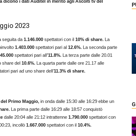
icono i dati Auditel in merito agli Ascolti tv del
P
aggio 2023
ta seguita da
1.146.000
spettatori con il
10% di share.
La
oinvolto
1.403.000
spettatori pari al
12.6%.
La seconda parte
445.000
spettatori pari all
’11.8%.
La terza parte dalle 20.01
o share del
10.6%.
La quarta parte dalle ore 21.17 alle
atori pari ad uno share dell’
11.3% di share.
 del Primo Maggio,
in onda dalle 15:30 alle 16:29 ebbe un
G
share.
La prima parte dalle 16:29 alle 18:57 conquistò
te
dalle 20:04 alle 21:12 intrattenne
1.790.000
spettatori con
 00:23, incollò
1.667.000
spettatori con il
10.4%.