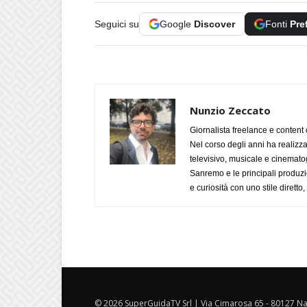
Seguici su
Google
Discover
Fonti
Pre
Nunzio Zeccato
Giornalista freelance e content 
Nel corso degli anni ha realizz
televisivo, musicale e cinematog
Sanremo e le principali produzi
e curiosità con uno stile diretto
© 2026 SuperGuidaTV Srl | Via Cimarosa 65 - 80127 Nap