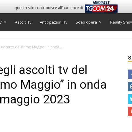
V
Ascolti Tv
Anticipazioni Tv
Soap opera
Reality Sho
l “Concerto del Primo Maggio” in onda...
S
egli ascolti tv del
imo Maggio” in onda
1 maggio 2023