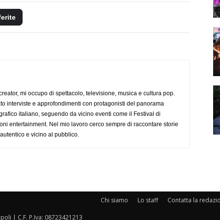
ferite
creator, mi occupo di spettacolo, televisione, musica e cultura pop.
ato interviste e approfondimenti con protagonisti del panorama
rafico italiano, seguendo da vicino eventi come il Festival di
oni entertainment. Nel mio lavoro cerco sempre di raccontare storie
, autentico e vicino al pubblico.
Chi siamo
Lo staff
Contatta la redazi
oli | C.F. P.Iva: 08723421213