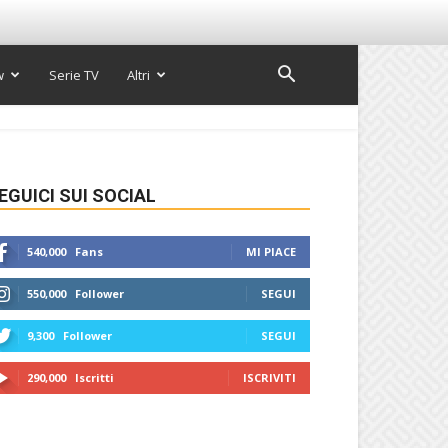
w
Serie TV
Altri
EGUICI SUI SOCIAL
540,000
Fans
MI PIACE
550,000
Follower
SEGUI
9,300
Follower
SEGUI
290,000
Iscritti
ISCRIVITI