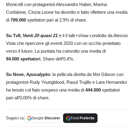
Monicelli con protagonisti Alessandro Haber, Marina
Confalone, Cinzia Leone ha divertito e fatto riflettere una media
di
709.000
spettatori pari al 2,9% di share.
Su Tv8,
Venti 20 quasi 21
è il il talk+show condotto da Alessio
Viola che ripercorre gli eventi 2020 con un occhio proiettato
verso il futuro. La puntata ha coinvolto una media di
94.000 spettatori
. Share dell’0,4%.
Su Nove,
Apocalypto
: la pellicola diretta da Mel Gibson con
protagonisti Rudy Youngblood, Raoul Trujillo e Lara Hernandez
ha tenuto col fiato sospeso una media di
444.000
spettatori
pari all’0,00% di share.
Seguici su
Google
Discover
Fonti
Preferite