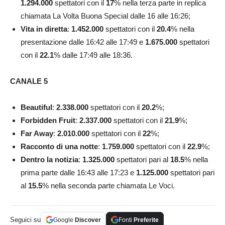
1.294.000
spettatori con il
17
% nella terza parte in replica
chiamata La Volta Buona Special dalle 16 alle 16:26;
Vita in diretta
:
1.452.000
spettatori con il
20.4
% nella
presentazione dalle 16:42 alle 17:49 e
1.675.000
spettatori
con il
22.1
% dalle 17:49 alle 18:36.
CANALE 5
Beautiful
:
2.338.000
spettatori con il
20.2
%;
Forbidden Fruit
:
2.337.000
spettatori con il
21.9
%;
Far Away
:
2.010.000
spettatori con il
22
%;
Racconto di una notte
:
1.759.000
spettatori con il
22.9
%;
Dentro la notizia
:
1.325.000
spettatori pari al
18.5
% nella
prima parte dalle 16:43 alle 17:23 e
1.125.000
spettatori pari
al
15.5
% nella seconda parte chiamata Le Voci.
Seguici su
Google
Discover
Fonti
Preferite