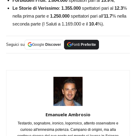
Forbidden Fruit
:
1.804.000
spettatori pari al
15.9
%
;
Le Storie di Verissimo
:
1.355.000
spettatori pari al
12.3
%
nella prima parte e
1.250.000
spettatori pari all’
11.7
% nella
seconda parte (I Saluti a 1.169.000 e il
10.4
%).
Seguici su
Google
Discover
Fonti
Preferite
Emanuele Ambrosio
Testardo, sognatore, ironico, logorroico, attento osservatore e
curioso all'ennesima potenza. Campano di origini, ma alla
continua ricerca del suo posto nel mondo si laurea in Scienze