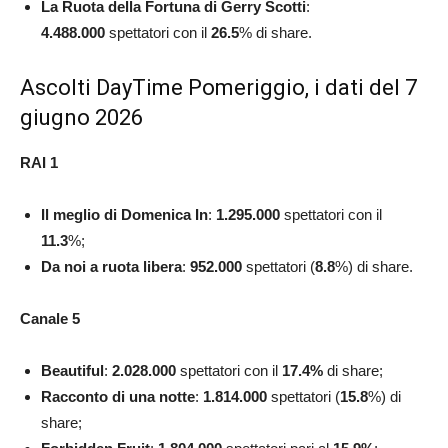
La Ruota della Fortuna di Gerry Scotti
:
4.488.000
spettatori con il
26.5
% di share.
Ascolti DayTime Pomeriggio, i dati del 7
giugno 2026
RAI 1
Il meglio di Domenica In
:
1.295.000
spettatori con il
11.3
%;
Da noi a ruota libera
:
952.000
spettatori (
8.8
%)
di share.
Canale 5
Beautiful
:
2.028.000
spettatori con il
17.4
%
di share;
Racconto di una notte
:
1.814.000
spettatori (
15.8
%)
di
share;