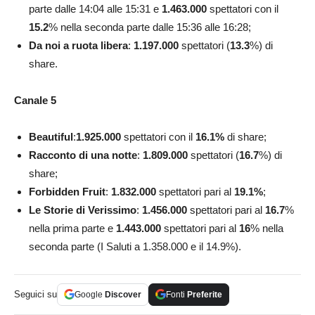
parte dalle 14:04 alle 15:31 e
1.463.000
spettatori con il
15.2
% nella seconda parte dalle 15:36 alle 16:28;
Da noi a ruota libera
:
1.197.000
spettatori (
13.3
%)
di
share.
Canale 5
Beautiful
:
1.925.000
spettatori con il
16.1
%
di share;
Racconto di una notte
:
1.809.000
spettatori (
16.7
%)
di
share;
Forbidden Fruit
:
1.832.000
spettatori pari al
19.1
%
;
Le Storie di Verissimo
:
1.456.000
spettatori pari al
16.7
%
nella prima parte e
1.443.000
spettatori pari al
16
% nella
seconda parte (I Saluti a 1.358.000 e il 14.9%).
Seguici su
Google
Discover
Fonti
Preferite