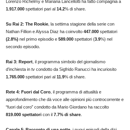
Lorenzo Richelmy e Mariana Lancellotti ha fatto compagnia a
1.917.000
spettatori pari al
14.2
% di share.
Su Rai 2: The Rookie
, la settima stagione della serie con
Nathan Fillion e Alyssa Diaz ha coinvolto
447.000
spettatori
(2.8%)
nel primo episodio e
589.000
spettatori (
3.9
%) nel
secondo episodio.
Rai 3:
Report
, il programma simbolo del giornalismo
d’inchiesta in tv condotto da Sigfrido Ranucci ha incuriosito
1.765.000
spettatori pari al
11.9
% di share.
Rete 4: Fuori dal Coro
, il programma di attualità e
approfondimento che dà voce alle opinioni più controcorrente e
“fuori dal coro” condotto da Mario Giordano ha raccolto
819.000
spettatori
con il
7.7% di share
.
Canale 5
:
Racconto di una notte
, i nuovi episodi della dizi