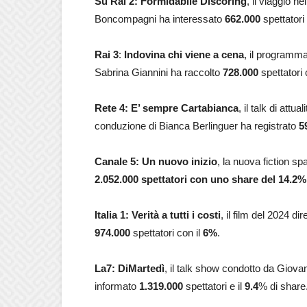
Su Rai 2: Formidabile Discoring
, il viaggio n
Boncompagni ha interessato
662.000
spettatori
Rai 3
:
Indovina chi viene a cena
, il programma 
Sabrina Giannini ha raccolto
728.000
spettatori 
Rete 4: E’ sempre Cartabianca
, il talk di att
conduzione di Bianca Berlinguer ha registrato
5
Canale 5: Un nuovo inizio
, la nuova fiction 
2.052.000
spettatori con uno share del 14.2%
Italia 1: Verità a tutti i costi
, il film del 2024 d
974.000
spettatori con il
6
%
.
La7: DiMartedì
, il talk show condotto da Giova
informato
1.319.000
spettatori e il
9.4
% di share