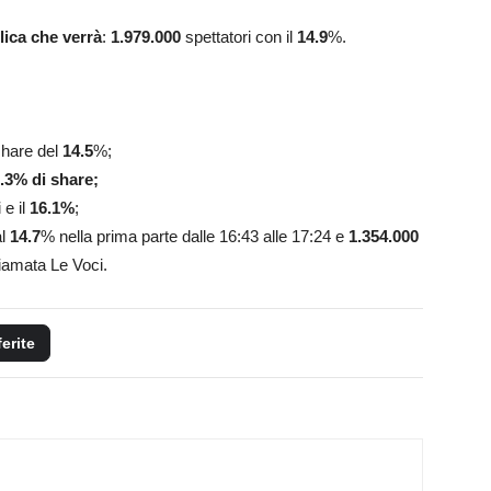
lica che verrà
:
1.979.000
spettatori con il
14.9
%.
share del
14.5
%;
.3
% di share;
 e il
16.1
%
;
al
14.7
% nella prima parte dalle 16:43 alle 17:24 e
1.354.000
iamata Le Voci.
ferite