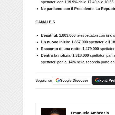
spettatori con il
19.9
% dalle 17:49 alle 18:55;
Ne parliamo con il Presidente. La Repubb
CANALE 5
Beautiful
:
1.803.000
telespettatori con uno 
Un nuovo inizio: 1.857.000
spettatori e il
18
Racconto di una notte
:
1.479.000
spettatori
Dentro la notizia
:
1.318.000
spettatori pari 
spettatori pari al
14
% nella seconda parte ch
Seguici su
Google
Discover
Fonti
Pre
Emanuele Ambrosio