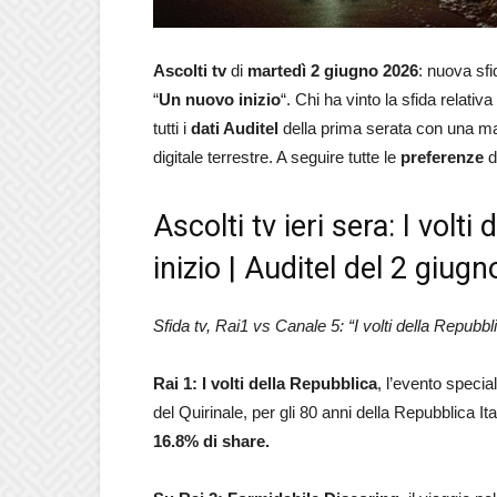
Ascolti tv
di
martedì 2 giugno 2026
: nuova sfi
“
Un nuovo inizio
“. Chi ha vinto la sfida relativa
tutti i
dati Auditel
della prima serata con una mag
digitale terrestre. A seguire tutte le
preferenze
d
Ascolti tv ieri sera: I volt
inizio | Auditel del 2 giug
Sfida tv, Rai1 vs Canale 5: “I volti della Repubbl
Rai 1: I volti della Repubblica
, l’evento specia
del Quirinale, per gli 80 anni della Repubblica I
16.8
% di share.