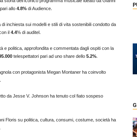
ella storia dell’iconico programma musicale ideato da Gianni
P
 pari allo
4.8
%
di Audience.
di inchiesta sui modelli e stili di vita sostenibili condotto da
con il
4.4
% di auditel.
ualità e politica, approfondita e commentata dagli ospiti con la
95.000
telespettatori pari ad uno share dello
5.2
%
.
spagnola con protagonista Megan Montaner ha coinvolto
.
iretto da Jesse V. Johnson ha tenuto col fiato sospeso
G
nni Floris su politica, cultura, consumi, costume, società ha
.