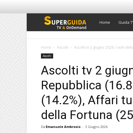
Super
Home
Guida T
Guida
Home
Ascolti
Ascolti tv 2 giugno 2026: I volti de
Ascolti
TV
Ascolti tv 2 giugn
Repubblica (16.8
(14.2%), Affari t
della Fortuna (25
Da
Emanuele Ambrosio
-
3 Giugno 2026