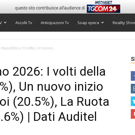
V
Ascolti Tv
Anticipazioni Tv
Soap opera
Reality Sho
lla Repubblica (16.8%), Un nuovo...
S
o 2026: I volti della
%), Un nuovo inizio
uoi (20.5%), La Ruota
.6%) | Dati Auditel