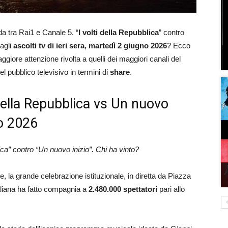
da tra Rai1 e Canale 5. “
I volti della Repubblica
” contro
 agli
ascolti tv di ieri sera, martedì 2 giugno 2026
? Ecco
giore attenzione rivolta a quelli dei maggiori canali del
el pubblico televisivo in termini di
share
.
i della Repubblica vs Un nuovo
no 2026
ica”
contro “Un nuovo inizio”. Chi ha vinto?
le, la grande celebrazione istituzionale, in diretta da Piazza
taliana ha fatto compagnia a
2.480.000 spettatori
pari allo