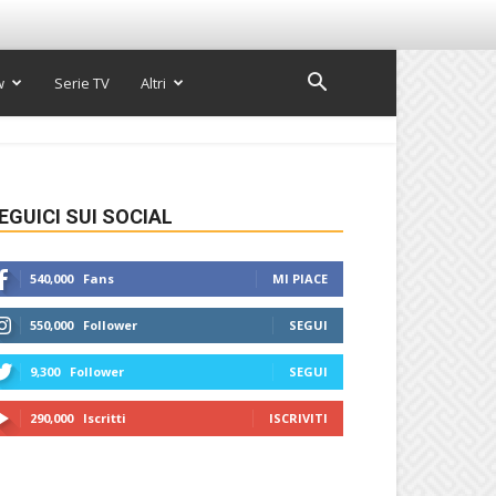
w
Serie TV
Altri
EGUICI SUI SOCIAL
540,000
Fans
MI PIACE
550,000
Follower
SEGUI
9,300
Follower
SEGUI
290,000
Iscritti
ISCRIVITI