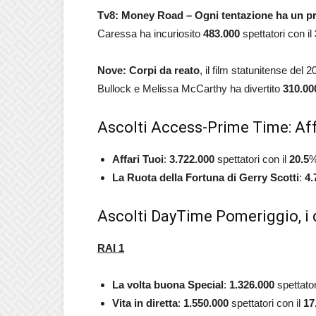
Tv8: Money Road – Ogni tentazione ha un p
Caressa ha incuriosito
483.000
spettatori con il
Nove: Corpi da reato
, il film statunitense del
Bullock e Melissa McCarthy ha divertito
310.0
Ascolti Access-Prime Time: Aff
Affari Tuoi
:
3.722.000
spettatori con il
20.5
%
La Ruota della Fortuna di Gerry Scotti
:
4.
Ascolti DayTime Pomeriggio, i 
RAI 1
La volta buona Special
:
1.326.000
spettator
Vita in diretta
:
1.550.000
spettatori con il
17