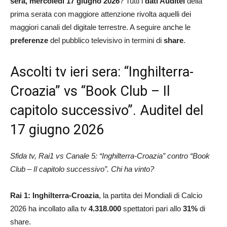
sera, mercoledì 17 giugno 2026
? Tutti i
dati Auditel
della
prima serata con maggiore attenzione rivolta aquelli dei
maggiori canali del digitale terrestre. A seguire anche le
preferenze
del pubblico televisivo in termini di
share
.
Ascolti tv ieri sera: “Inghilterra-
Croazia” vs “Book Club – Il
capitolo successivo”. Auditel del
17 giugno 2026
Sfida tv, Rai1 vs Canale 5: “Inghilterra-Croazia” contro “Book
Club – Il capitolo successivo”. Chi ha vinto?
Rai 1:
Inghilterra-Croazia
, la partita dei Mondiali di Calcio
2026 ha incollato alla tv
4.318.000
spettatori pari allo
31
%
di
share.