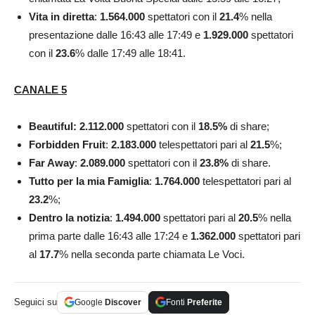
Vita in diretta
:
1.564.000
spettatori con il
21.4
% nella
presentazione dalle 16:43 alle 17:49 e
1.929.000
spettatori
con il
23.6
% dalle 17:49 alle 18:41.
CANALE 5
Beautiful: 2.112.000
spettatori con il
18.5
%
di share;
Forbidden Fruit
:
2.183.000
telespettatori pari al
21.5
%;
Far Away
:
2.089.000
spettatori con il
23.8
%
di share.
Tutto per la mia Famiglia
:
1.764.000
telespettatori pari al
23.2
%;
Dentro la notizia
:
1.494.000
spettatori pari al
20.5
% nella
prima parte dalle 16:43 alle 17:24 e
1.362.000
spettatori pari
al
17.7
% nella seconda parte chiamata Le Voci.
Seguici su
Google
Discover
Fonti
Preferite