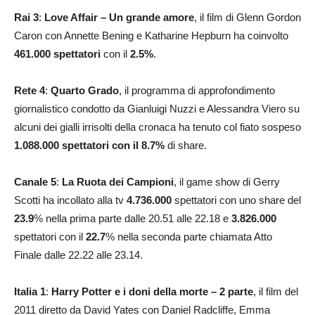
Rai 3
:
Love Affair – Un grande amore
, il film di Glenn Gordon
Caron con Annette Bening e Katharine Hepburn ha coinvolto
461.000
spettatori
con il
2.5
%
.
Rete 4
:
Quarto Grado
, il programma di approfondimento
giornalistico condotto da Gianluigi Nuzzi e Alessandra Viero su
alcuni dei gialli irrisolti della cronaca ha tenuto col fiato sospeso
1.088.000
spettatori con il 8.7
%
di share.
Canale 5
:
La Ruota dei Campioni
, il game show di Gerry
Scotti ha incollato alla tv
4.736.000
spettatori con uno share del
23.9
% nella prima parte dalle 20.51 alle 22.18 e
3.826.000
spettatori con il
22.7
% nella seconda parte chiamata Atto
Finale dalle 22.22 alle 23.14.
Italia 1
:
Harry Potter e i doni della morte – 2 parte
, il film del
2011 diretto da David Yates con Daniel Radcliffe, Emma