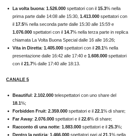
La volta buona
:
1.526.000
spettatori con il
15.3
% nella
prima parte dalle 14:08 alle 15:30,
1.413.000
spettatori con
il
17.5
% nella seconda parte dalle 15:30 alle 15:59 e
1.076.000
spettatori con il
14.7
% nella terza parte in replica
chiamata La Volta Buona Special dalle 16 alle 16:26;
Vita in Diretta
:
1.405.000
spettatori con il
20.1
% nella
presentazione dalle 16:42 alle 17:40 e
1.608.000
spettatori
con il
21.7
% dalle 17:40 alle 18:13.
CANALE 5
Beautiful
:
2.102.000
telespettatori con uno share del
18.1
%;
Forbidden Fruit
:
2.359.000
spettatori e il
22.1
% di share;
Far Away
:
2.076.000
spettatori e il
22.6
% di share;
Racconto di una notte
:
1.883.000
spettatori e il
25.3
%;
Dentro la notizia
:
1.466.000
spettatori pari al
21.1
% nella