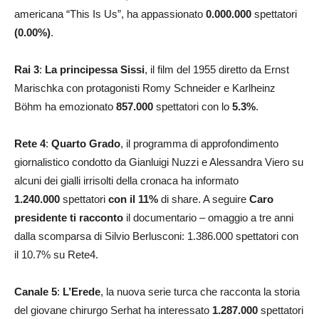
americana “This Is Us”, ha appassionato
0.000.000
spettatori
(0.00%)
.
Rai 3
:
La principessa Sissi
, il film del 1955 diretto da Ernst
Marischka con protagonisti Romy Schneider e Karlheinz
Böhm ha emozionato
857.000
spettatori con lo
5.3
%
.
Rete 4
:
Quarto Grado
, il programma di approfondimento
giornalistico condotto da Gianluigi Nuzzi e Alessandra Viero su
alcuni dei gialli irrisolti della cronaca ha informato
1.240.000
spettatori
con il 11
%
di share. A seguire
Caro
presidente ti racconto
il documentario – omaggio a tre anni
dalla scomparsa di Silvio Berlusconi: 1.386.000 spettatori con
il 10.7% su Rete4.
Canale 5
:
L’Erede
, la nuova serie turca che racconta la storia
del giovane chirurgo Serhat ha interessato
1.287.000
spettatori