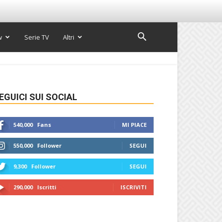
w
Serie TV
Altri
EGUICI SUI SOCIAL
540,000
Fans
MI PIACE
550,000
Follower
SEGUI
9,300
Follower
SEGUI
290,000
Iscritti
ISCRIVITI