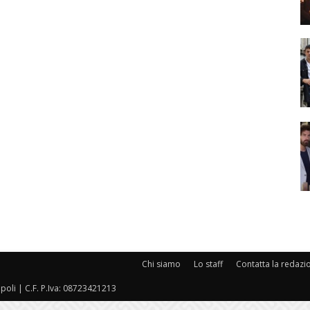
Chi siamo
Lo staff
Contatta la redazi
oli | C.F. P.Iva: 08723421213