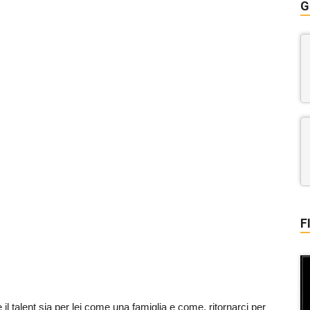
G
F
il talent sia per lei come una famiglia e come, ritornarci per