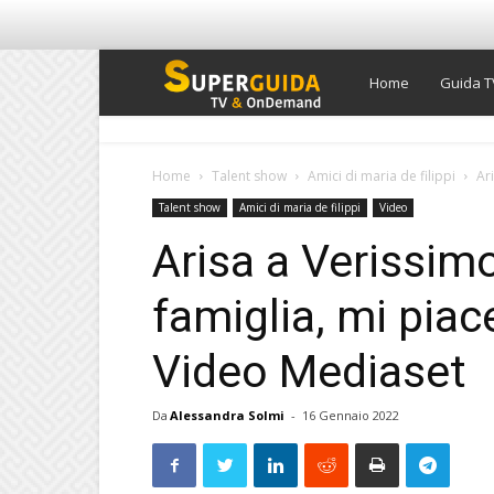
Super
Home
Guida T
Guida
Home
Talent show
Amici di maria de filippi
Ar
Talent show
Amici di maria de filippi
Video
TV
Arisa a Verissim
famiglia, mi piac
Video Mediaset
Da
Alessandra Solmi
-
16 Gennaio 2022