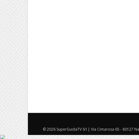
© 2026 SuperGuidaTV Srl | Via Cimarosa 65 - 80127 Nap