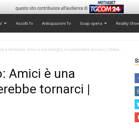
V
Ascolti Tv
Anticipazioni Tv
Soap opera
Reality Sho
isa a Verissimo: Amici è una famiglia, mi piacerebbe tornarci | Video...
S
o: Amici è una
erebbe tornarci |