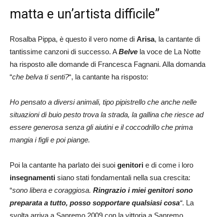
matta e un’artista difficile”
Rosalba Pippa, è questo il vero nome di
Arisa
, la cantante di
tantissime canzoni di successo. A
Belve
la voce de La Notte
ha risposto alle domande di Francesca Fagnani. Alla domanda
“
che belva ti senti?
“, la cantante ha risposto:
Ho pensato a diversi animali, tipo pipistrello che anche nelle
situazioni di buio pesto trova la strada, la gallina che riesce ad
essere generosa senza gli aiutini e il coccodrillo che prima
mangia i figli e poi piange.
Poi la cantante ha parlato dei suoi
genitori
e di come i loro
insegnamenti
siano stati fondamentali nella sua crescita:
“
sono libera e coraggiosa.
Ringrazio i miei genitori sono
preparata a tutto, posso sopportare qualsiasi cosa
“
. La
svolta arriva a Sanremo 2009 con la vittoria a Sanremo