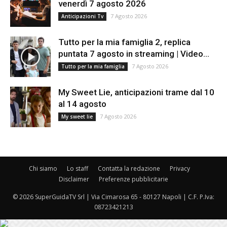
venerdì 7 agosto 2026
7 Agosto 2026
Anticipazioni Tv
Tutto per la mia famiglia 2, replica
puntata 7 agosto in streaming | Video...
7 Agosto 2026
Tutto per la mia famiglia
My Sweet Lie, anticipazioni trame dal 10
al 14 agosto
7 Agosto 2026
My sweet lie
Chi siamo
Lo staff
Contatta la redazione
Privacy
Disclaimer
Preferenze pubblicitarie
© 2026 SuperGuidaTV Srl | Via Cimarosa 65 - 80127 Napoli | C.F. P.Iva:
08723421213