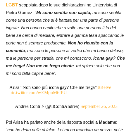
LGBT
scoppiata dopo le sue dichiarazioni ne L’intervista di
Pietro Gomez. “
Mi sono sentita non capita
, mi sono sentita
come una persona che si è battuta per una parte di persone
ingrate. Non hanno capito che a volte una persona ti fa del
bene se cerca di mediare, entrare a gamba tesa spaccando le
porte non è sempre producente.
Non ho ricucito con la
comunità
, ma sono le persone ai vertici che mi hanno deluso,
ma le persone per strada, che mi conoscono.
Icona gay? Che
me frega! Non me ne frega niente
, mi spiace solo che non
mi sono fatta capire bene”.
Arisa “Non sono più icona gay? Che me frega”
#Belve
pic.twitter.com/wEMpuM6fPU
— Andrea Conti ⚡️ (@IlContiAndrea)
September 26, 2023
Poi Arisa ha parlato anche della risposta social a
Madame
:
“
non ho detto nulla di falso. Lei mi ha mandato un pezzo, poi è