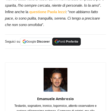
sparita, l’ho sempre cercata, niente di personale. Io la amo
”.
Infine anche la
questione Paola Iezzi
: “
non abbiamo fatto
pace, io sono pulita, tranquilla, serena. Ci tengo a precisare
che non sono omofoba
“.
Seguici su
Google
Discover
Fonti
Preferite
Emanuele Ambrosio
Testardo, sognatore, ironico, logorroico, attento osservatore e
curioso all'ennesima potenza. Campano di origini, ma alla