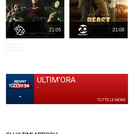
21:05
21:08
ULTIM'ORA
-
-
TUTTE LE NEWS