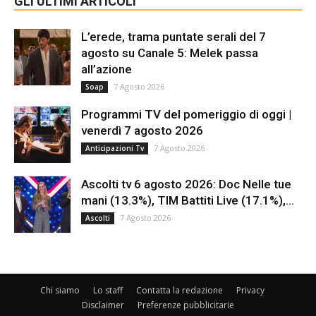
GLI ULTIMI ARTICOLI
L’erede, trama puntate serali del 7
agosto su Canale 5: Melek passa
all’azione
7 Agosto 2026
Soap
Programmi TV del pomeriggio di oggi |
venerdì 7 agosto 2026
7 Agosto 2026
Anticipazioni Tv
Ascolti tv 6 agosto 2026: Doc Nelle tue
mani (13.3%), TIM Battiti Live (17.1%),...
7 Agosto 2026
Ascolti
Chi siamo
Lo staff
Contatta la redazione
Privacy
Disclaimer
Preferenze pubblicitarie